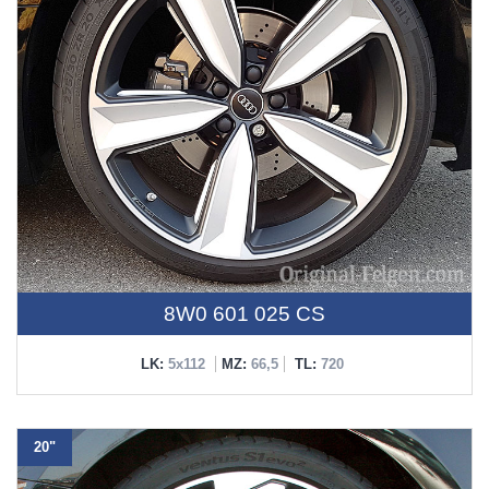
8W0 601 025 CS
LK:
5x112
MZ:
66,5
TL:
720
20"