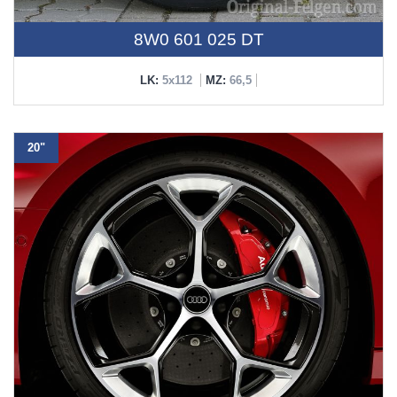
8W0 601 025 DT
LK:
5x112
MZ:
66,5
20"