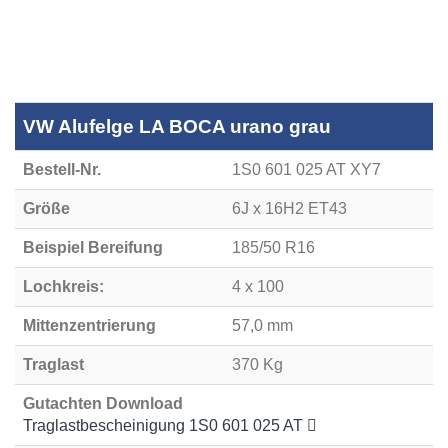
VW Alufelge LA BOCA urano grau
Bestell-Nr.
1S0 601 025 AT XY7
Größe
6J x 16H2 ET43
Beispiel Bereifung
185/50 R16
Lochkreis:
4 x 100
Mittenzentrierung
57,0 mm
Traglast
370 Kg
Gutachten Download
Traglastbescheinigung 1S0 601 025 AT