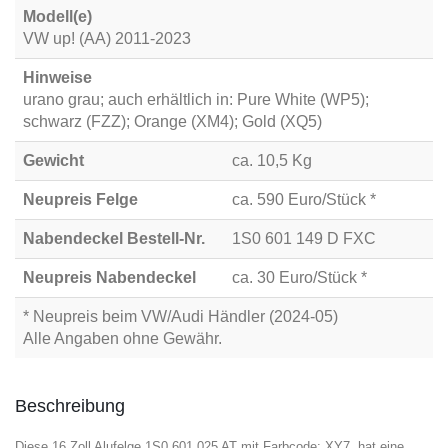
Modell(e)
VW up! (AA) 2011-2023
Hinweise
urano grau; auch erhältlich in: Pure White (WP5);
schwarz (FZZ); Orange (XM4); Gold (XQ5)
Gewicht
ca. 10,5 Kg
Neupreis Felge
ca. 590 Euro/Stück *
Nabendeckel Bestell-Nr.
1S0 601 149 D FXC
Neupreis Nabendeckel
ca. 30 Euro/Stück *
* Neupreis beim VW/Audi Händler (2024-05)
Alle Angaben ohne Gewähr.
Beschreibung
Diese 16 Zoll Alufelge 1S0 601 025 AT mit Farbcode: XY7, hat eine