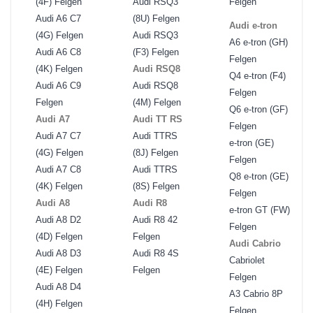
(4F) Felgen
Audi RSQ3
Felgen
Audi A6 C7
(8U) Felgen
Audi e-tron
(4G) Felgen
Audi RSQ3
A6 e-tron (GH)
Audi A6 C8
(F3) Felgen
Felgen
(4K) Felgen
Audi RSQ8
Q4 e-tron (F4)
Audi A6 C9
Audi RSQ8
Felgen
Felgen
(4M) Felgen
Q6 e-tron (GF)
Audi A7
Audi TT RS
Felgen
Audi A7 C7
Audi TTRS
e-tron (GE)
(4G) Felgen
(8J) Felgen
Felgen
Audi A7 C8
Audi TTRS
Q8 e-tron (GE)
(4K) Felgen
(8S) Felgen
Felgen
Audi A8
Audi R8
e-tron GT (FW)
Audi A8 D2
Audi R8 42
Felgen
(4D) Felgen
Felgen
Audi Cabrio
Audi A8 D3
Audi R8 4S
Cabriolet
(4E) Felgen
Felgen
Felgen
Audi A8 D4
A3 Cabrio 8P
(4H) Felgen
Felgen