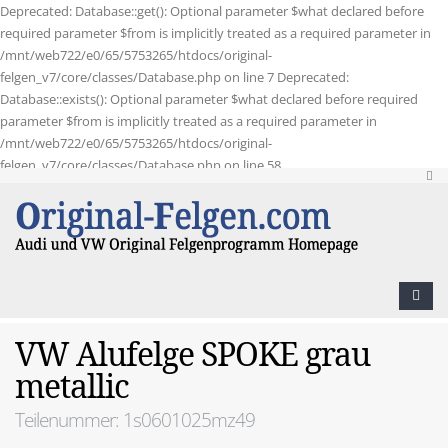
Deprecated: Database::get(): Optional parameter $what declared before
required parameter $from is implicitly treated as a required parameter in
/mnt/web722/e0/65/5753265/htdocs/original-
felgen_v7/core/classes/Database.php on line 7 Deprecated:
Database::exists(): Optional parameter $what declared before required
parameter $from is implicitly treated as a required parameter in
/mnt/web722/e0/65/5753265/htdocs/original-
felgen_v7/core/classes/Database.php on line 58
VW Alufelge SPOKE grau
metallic
Teilenummer: 1s0601025mz49