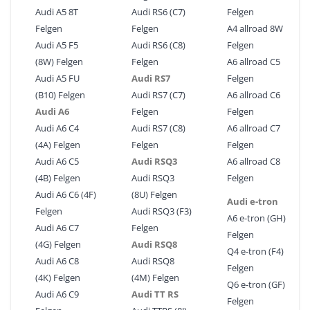
Audi A5 8T
Audi RS6 (C7)
Felgen
Felgen
Felgen
A4 allroad 8W
Audi A5 F5
Audi RS6 (C8)
Felgen
(8W) Felgen
Felgen
A6 allroad C5
Audi A5 FU
Audi RS7
Felgen
(B10) Felgen
Audi RS7 (C7)
A6 allroad C6
Audi A6
Felgen
Felgen
Audi A6 C4
Audi RS7 (C8)
A6 allroad C7
(4A) Felgen
Felgen
Felgen
Audi A6 C5
Audi RSQ3
A6 allroad C8
(4B) Felgen
Audi RSQ3
Felgen
Audi A6 C6 (4F)
(8U) Felgen
Audi e-tron
Felgen
Audi RSQ3 (F3)
A6 e-tron (GH)
Audi A6 C7
Felgen
Felgen
(4G) Felgen
Audi RSQ8
Q4 e-tron (F4)
Audi A6 C8
Audi RSQ8
Felgen
(4K) Felgen
(4M) Felgen
Q6 e-tron (GF)
Audi A6 C9
Audi TT RS
Felgen