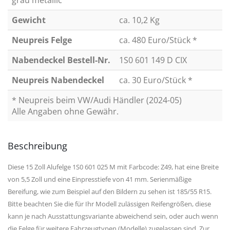
grau metallic
Gewicht
ca. 10,2 Kg
Neupreis Felge
ca. 480 Euro/Stück *
Nabendeckel Bestell-Nr.
1S0 601 149 D CIX
Neupreis Nabendeckel
ca. 30 Euro/Stück *
* Neupreis beim VW/Audi Händler (2024-05)
Alle Angaben ohne Gewähr.
Beschreibung
Diese 15 Zoll Alufelge 1S0 601 025 M mit Farbcode: Z49, hat eine Breite
von 5,5 Zoll und eine Einpresstiefe von 41 mm. Serienmäßige
Bereifung, wie zum Beispiel auf den Bildern zu sehen ist 185/55 R15.
Bitte beachten Sie die für Ihr Modell zulässigen Reifengrößen, diese
kann je nach Ausstattungsvariante abweichend sein, oder auch wenn
die Felge für weitere Fahrzeugtypen (Modelle) zugelassen sind. Zur