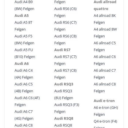
Audi A4 B9
Felgen
Audi allroad
(8W) Felgen
Audi RS6 (C6)
quattro
Audi A5
Felgen
A4 allroad 8K
Audi A5 8T
Audi RS6 (C7)
Felgen
Felgen
Felgen
A4 allroad 8W
Audi A5 F5
Audi RS6 (C8)
Felgen
(8W) Felgen
Felgen
A6 allroad C5
Audi A5 FU
Audi RS7
Felgen
(B10) Felgen
Audi RS7 (C7)
A6 allroad C6
Audi A6
Felgen
Felgen
Audi A6 C4
Audi RS7 (C8)
A6 allroad C7
(4A) Felgen
Felgen
Felgen
Audi A6 C5
Audi RSQ3
A6 allroad C8
(4B) Felgen
Audi RSQ3
Felgen
Audi A6 C6 (4F)
(8U) Felgen
Audi e-tron
Felgen
Audi RSQ3 (F3)
A6 e-tron (GH)
Audi A6 C7
Felgen
Felgen
(4G) Felgen
Audi RSQ8
Q4 e-tron (F4)
Audi A6 C8
Audi RSQ8