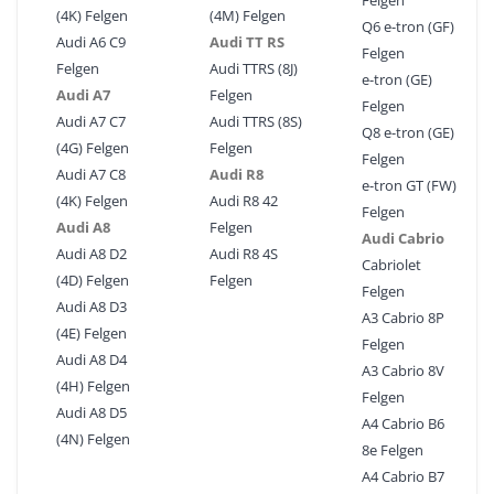
Felgen
(4K) Felgen
(4M) Felgen
Q6 e-tron (GF)
Audi A6 C9
Audi TT RS
Felgen
Felgen
Audi TTRS (8J)
e-tron (GE)
Audi A7
Felgen
Felgen
Audi A7 C7
Audi TTRS (8S)
Q8 e-tron (GE)
(4G) Felgen
Felgen
Felgen
Audi A7 C8
Audi R8
e-tron GT (FW)
(4K) Felgen
Audi R8 42
Felgen
Audi A8
Felgen
Audi Cabrio
Audi A8 D2
Audi R8 4S
Cabriolet
(4D) Felgen
Felgen
Felgen
Audi A8 D3
A3 Cabrio 8P
(4E) Felgen
Felgen
Audi A8 D4
A3 Cabrio 8V
(4H) Felgen
Felgen
Audi A8 D5
A4 Cabrio B6
(4N) Felgen
8e Felgen
A4 Cabrio B7