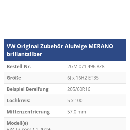
VW Original Zubehör Alufelge MERANO
brillantsilber
Bestell-Nr.
2GM 071 496 8Z8
Größe
6J x 16H2 ET35
Beispiel Bereifung
205/60R16
Lochkreis:
5 x 100
Mittenzentrierung
57,0 mm
Modell(e)
VW T-Cross C1 2019-