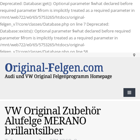
Deprecated: Database::get(): Optional parameter $what declared before
required parameter $from is implicitly treated as a required parameter in
/mnt/web722/e0/65/5753265/htdocs/original-
felgen_v7/core/classes/Database.php on line 7 Deprecated:
Database::exists(): Optional parameter $what declared before required
parameter $from is implicitly treated as a required parameter in
/mnt/web722/e0/65/5753265/htdocs/original-
felgen_v7/core/classes/Database.php on line 58
VW Original Zubehör
Alufelge MERANO
brillantsilber