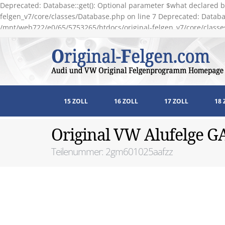
Deprecated: Database::get(): Optional parameter $what declared b
felgen_v7/core/classes/Database.php on line 7 Deprecated: Databas
/mnt/web722/e0/65/5753265/htdocs/original-felgen_v7/core/classe
15 ZOLL
16 ZOLL
17 ZOLL
18 
Original VW Alufelge 
Teilenummer: 2gm601025aafzz