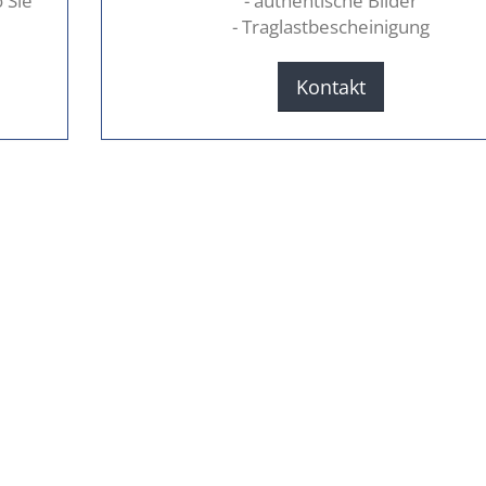
 Sie
- authentische Bilder
- Traglastbescheinigung
Kontakt