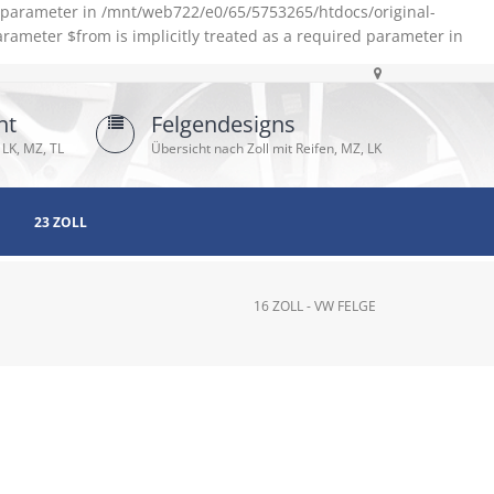
d parameter in /mnt/web722/e0/65/5753265/htdocs/original-
rameter $from is implicitly treated as a required parameter in
ht
Felgendesigns
 LK, MZ, TL
Übersicht nach Zoll mit Reifen, MZ, LK
23 ZOLL
16 ZOLL - VW FELGE