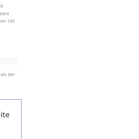
ll
itere
von 100
 als der
ite