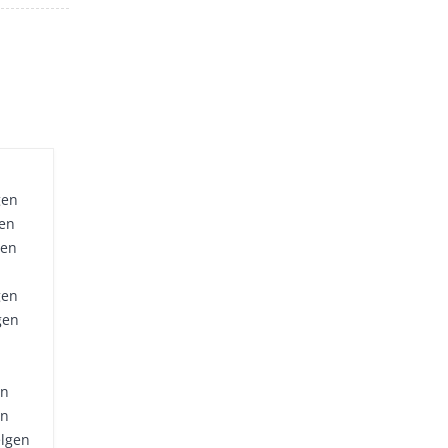
gen
gen
gen
gen
gen
en
en
elgen