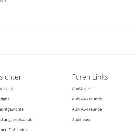
sichten
Foren Links
ersicht
Audi4ever
signs
Audi A4-Freunde
eichtgewichte
Audi A6-Freunde
eistungsprüfstände
Audifieber
rben Farbcodes