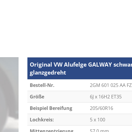
Original VW Alufelge GALWAY schwa
glanzgedreht
Bestell-Nr.
2GM 601 025 AA FZ
Größe
6J x 16H2 ET35
Beispiel Bereifung
205/60R16
Lochkreis:
5 x 100
Mittenzentrierung
57,0 mm