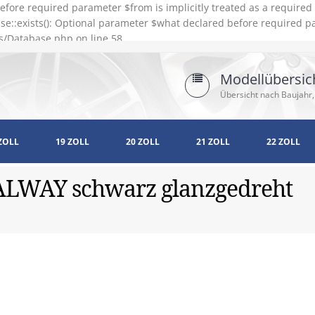
efore required parameter $from is implicitly treated as a require
e::exists(): Optional parameter $what declared before required pa
s/Database.php on line 58
Modellübersic
Übersicht nach Baujahr,
ZOLL
19 ZOLL
20 ZOLL
21 ZOLL
22 ZOLL
GALWAY schwarz glanzgedreht