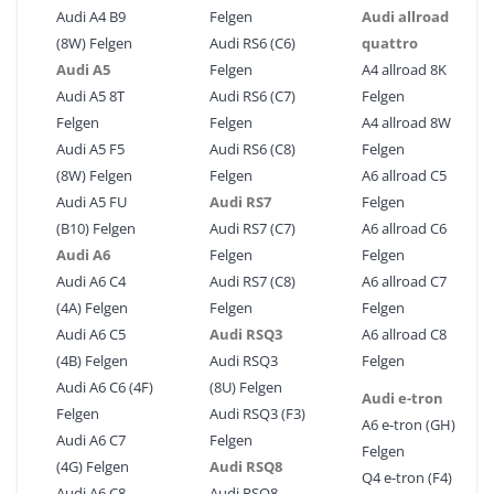
Audi A4 B9
Felgen
Audi allroad
(8W) Felgen
Audi RS6 (C6)
quattro
Audi A5
Felgen
A4 allroad 8K
Audi A5 8T
Audi RS6 (C7)
Felgen
Felgen
Felgen
A4 allroad 8W
Audi A5 F5
Audi RS6 (C8)
Felgen
(8W) Felgen
Felgen
A6 allroad C5
Audi A5 FU
Audi RS7
Felgen
(B10) Felgen
Audi RS7 (C7)
A6 allroad C6
Audi A6
Felgen
Felgen
Audi A6 C4
Audi RS7 (C8)
A6 allroad C7
(4A) Felgen
Felgen
Felgen
Audi A6 C5
Audi RSQ3
A6 allroad C8
(4B) Felgen
Audi RSQ3
Felgen
Audi A6 C6 (4F)
(8U) Felgen
Audi e-tron
Felgen
Audi RSQ3 (F3)
A6 e-tron (GH)
Audi A6 C7
Felgen
Felgen
(4G) Felgen
Audi RSQ8
Q4 e-tron (F4)
Audi A6 C8
Audi RSQ8