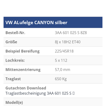
VW ALufelge CANYON silber
Bestell-Nr.
3AA 601 025 S 8Z8
Größe
8J x 18H2 ET40
Beispiel Bereifung
225/45R18
Lochkreis:
5 x 112
Mittenzentrierung
57,0 mm
Traglast
650 Kg
Gutachten Download
Traglastbescheinigung 3AA 601 025 S
Modell(e)