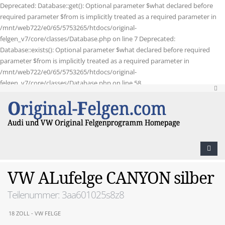
Deprecated: Database::get(): Optional parameter $what declared before
required parameter $from is implicitly treated as a required parameter in
/mnt/web722/e0/65/5753265/htdocs/original-
felgen_v7/core/classes/Database.php on line 7 Deprecated:
Database::exists(): Optional parameter $what declared before required
parameter $from is implicitly treated as a required parameter in
/mnt/web722/e0/65/5753265/htdocs/original-
felgen_v7/core/classes/Database.php on line 58
VW ALufelge CANYON silber
Teilenummer: 3aa601025s8z8
18 ZOLL - VW FELGE