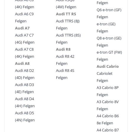
Felgen
(4K) Felgen
(4M) Felgen
Q6 e-tron (GF)
Audi A6 C9
Audi TT RS
Felgen
Felgen
Audi TTRS (8J)
e-tron (GE)
Audi A7
Felgen
Felgen
Audi A7 C7
Audi TTRS (8S)
Q8 e-tron (GE)
(4G) Felgen
Felgen
Felgen
Audi A7 C8
Audi R8
e-tron GT (FW)
(4K) Felgen
Audi R8 42
Felgen
Audi A8
Felgen
Audi Cabrio
Audi A8 D2
Audi R8 4S
Cabriolet
(4D) Felgen
Felgen
Felgen
Audi A8 D3
A3 Cabrio 8P
(4E) Felgen
Felgen
Audi A8 D4
A3 Cabrio 8V
(4H) Felgen
Felgen
Audi A8 D5
A4 Cabrio B6
(4N) Felgen
8e Felgen
A4 Cabrio B7