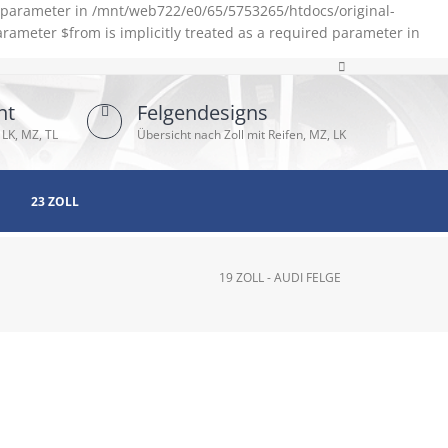
d parameter in /mnt/web722/e0/65/5753265/htdocs/original-
rameter $from is implicitly treated as a required parameter in
ht
Felgendesigns
 LK, MZ, TL
Übersicht nach Zoll mit Reifen, MZ, LK
23 ZOLL
19 ZOLL - AUDI FELGE