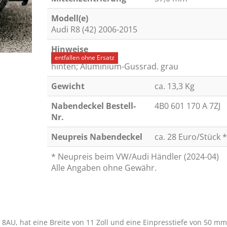
Modell(e)
Audi R8 (42) 2006-2015
Hinweise
entfallen ohne Ersatz
hinten; Aluminium-Gussrad. grau
Gewicht
ca. 13,3 Kg
Nabendeckel Bestell-
4B0 601 170 A 7ZJ
Nr.
Neupreis Nabendeckel
ca. 28 Euro/Stück *
* Neupreis beim VW/Audi Händler (2024-04)
Alle Angaben ohne Gewähr.
 8AU, hat eine Breite von 11 Zoll und eine Einpresstiefe von 50 mm