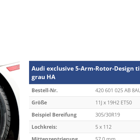
Audi exclusive 5-Arm-Rotor-Design t
grau HA
Bestell-Nr.
420 601 025 AB 8A
Größe
11J x 19H2 ET50
Beispiel Bereifung
305/30R19
Lochkreis:
5 x 112
Mittenzentrierung
57,0 mm