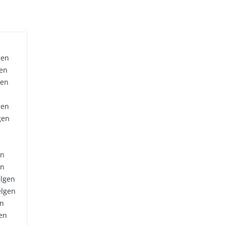
gen
gen
gen
gen
gen
en
en
elgen
elgen
en
en