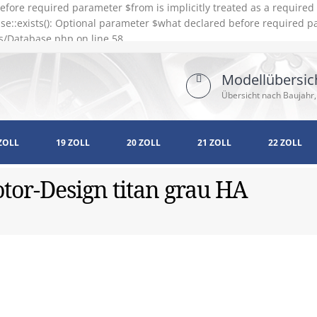
efore required parameter $from is implicitly treated as a require
e::exists(): Optional parameter $what declared before required pa
s/Database.php on line 58
Modellübersic
Übersicht nach Baujahr,
ZOLL
19 ZOLL
20 ZOLL
21 ZOLL
22 ZOLL
tor-Design titan grau HA