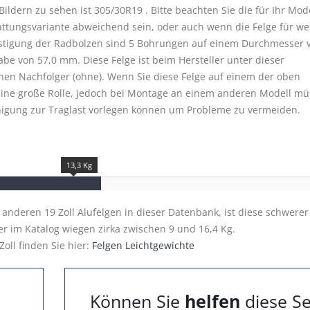
ildern zu sehen ist 305/30R19 . Bitte beachten Sie die für Ihr Mod
attungsvariante abweichend sein, oder auch wenn die Felge für we
estigung der Radbolzen sind 5 Bohrungen auf einem Durchmesser 
be von 57,0 mm. Diese Felge ist beim Hersteller unter dieser
chen Nachfolger (ohne). Wenn Sie diese Felge auf einem der oben
eine große Rolle, jedoch bei Montage an einem anderen Modell m
einigung zur Traglast vorlegen können um Probleme zu vermeiden.
13,3 Kg
u anderen 19 Zoll Alufelgen in dieser Datenbank, ist diese schwerer
ier im Katalog wiegen zirka zwischen 9 und 16,4 Kg.
Zoll finden Sie hier:
Felgen Leichtgewichte
Können Sie
helfen
diese Se