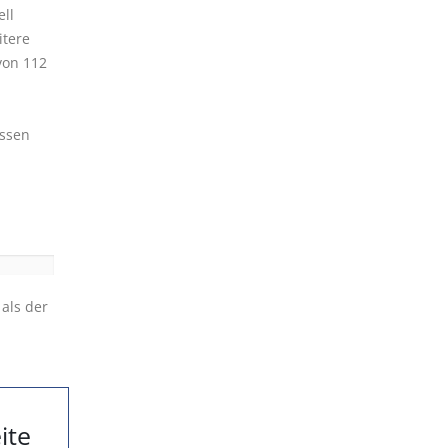
ell
itere
von 112
üssen
 als der
ite