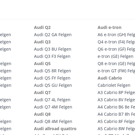
Audi Q2
Audi e-tron
Felgen
Audi Q2 GA Felgen
A6 e-tron (GH) Fel
Felgen
Audi Q3
Q4 e-tron (F4) Fel
Felgen
Audi Q3 8U Felgen
Q6 e-tron (GF) Fel
Audi Q3 F3 Felgen
e-tron (GE) Felgen
Felgen
Audi Q5
Q8 e-tron (GE) Fel
Felgen
Audi Q5 8R Felgen
e-tron GT (FW) Fel
Felgen
Audi Q5 FY Felgen
Audi Cabrio
Felgen
Audi Q5 GU Felgen
Cabriolet Felgen
Audi Q7
A3 Cabrio 8P Felg
Felgen
Audi Q7 4L Felgen
A3 Cabrio 8V Felg
Felgen
Audi Q7 4M Felgen
A4 Cabrio B6 8e F
Audi Q8
A4 Cabrio B7 8h F
Felgen
Audi Q8 4M Felgen
A5 Cabrio 8F Felg
Felgen
Audi allroad quattro
A5 Cabrio 8W Felg