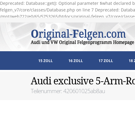
Deprecated: Database::get(): Optional parameter $what declared b
felgen_v7/core/classes/Database.php on line 7 Deprecated: Databas
/mnt/web722/e0/65/5753265/htdocs/original-felgen_v7/core/classe
15 ZOLL
16 ZOLL
17 ZOLL
18 
Audi exclusive 5-Arm-Ro
Teilenummer: 420601025ab8au