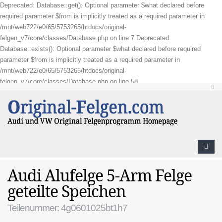
Deprecated: Database::get(): Optional parameter $what declared before
required parameter $from is implicitly treated as a required parameter in
/mnt/web722/e0/65/5753265/htdocs/original-
felgen_v7/core/classes/Database.php on line 7 Deprecated:
Database::exists(): Optional parameter $what declared before required
parameter $from is implicitly treated as a required parameter in
/mnt/web722/e0/65/5753265/htdocs/original-
felgen_v7/core/classes/Database.php on line 58
Audi Alufelge 5-Arm Felge
geteilte Speichen
Teilenummer: 4g0601025bt1h7