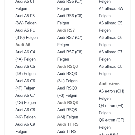
Audi A5 8T
Audi RS6 (C7)
Felgen
Felgen
Felgen
A4 allroad 8W
Audi A5 F5
Audi RS6 (C8)
Felgen
(8W) Felgen
Felgen
A6 allroad C5
Audi A5 FU
Audi RS7
Felgen
(B10) Felgen
Audi RS7 (C7)
A6 allroad C6
Audi A6
Felgen
Felgen
Audi A6 C4
Audi RS7 (C8)
A6 allroad C7
(4A) Felgen
Felgen
Felgen
Audi A6 C5
Audi RSQ3
A6 allroad C8
(4B) Felgen
Audi RSQ3
Felgen
Audi A6 C6
(8U) Felgen
Audi e-tron
(4F) Felgen
Audi RSQ3
A6 e-tron (GH)
Audi A6 C7
(F3) Felgen
Felgen
(4G) Felgen
Audi RSQ8
Q4 e-tron (F4)
Audi A6 C8
Audi RSQ8
Felgen
(4K) Felgen
(4M) Felgen
Q6 e-tron (GF)
Audi A6 C9
Audi TT RS
Felgen
Felgen
Audi TTRS
e-tron (GE)