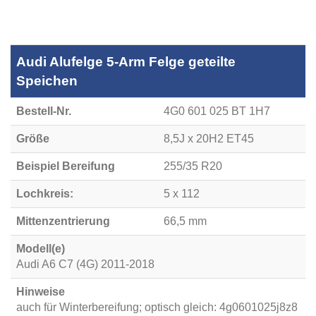
Audi Alufelge 5-Arm Felge geteilte
Speichen
Bestell-Nr.
4G0 601 025 BT 1H7
Größe
8,5J x 20H2 ET45
Beispiel Bereifung
255/35 R20
Lochkreis:
5 x 112
Mittenzentrierung
66,5 mm
Modell(e)
Audi A6 C7 (4G) 2011-2018
Hinweise
auch für Winterbereifung; optisch gleich: 4g0601025j8z8