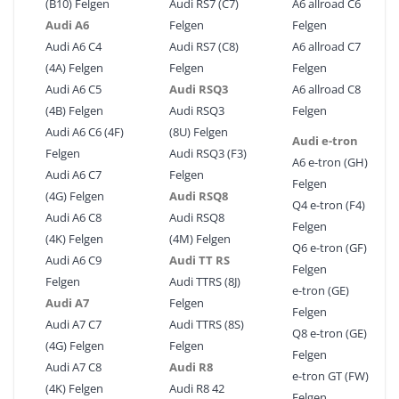
(B10) Felgen
Audi RS7 (C7)
A6 allroad C6
Audi A6
Felgen
Felgen
Audi A6 C4
Audi RS7 (C8)
A6 allroad C7
(4A) Felgen
Felgen
Felgen
Audi A6 C5
Audi RSQ3
A6 allroad C8
(4B) Felgen
Audi RSQ3
Felgen
Audi A6 C6 (4F)
(8U) Felgen
Audi e-tron
Felgen
Audi RSQ3 (F3)
A6 e-tron (GH)
Audi A6 C7
Felgen
Felgen
(4G) Felgen
Audi RSQ8
Q4 e-tron (F4)
Audi A6 C8
Audi RSQ8
Felgen
(4K) Felgen
(4M) Felgen
Q6 e-tron (GF)
Audi A6 C9
Audi TT RS
Felgen
Felgen
Audi TTRS (8J)
e-tron (GE)
Audi A7
Felgen
Felgen
Audi A7 C7
Audi TTRS (8S)
Q8 e-tron (GE)
(4G) Felgen
Felgen
Felgen
Audi A7 C8
Audi R8
e-tron GT (FW)
(4K) Felgen
Audi R8 42
Felgen