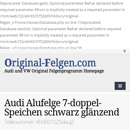
Deprecated: Database::get(): Optional parameter $what declared before
required parameter $from is implicitly treated as a required parameter in
/mnt/web722/e0/65/5753265/htdocs/original-
felgen_v7/core/classes/Database.php on line 7 Deprecated:
Database::exists(): Optional parameter $what declared before required
parameter $from is implicitly treated as a required parameter in
/mnt/web722/e0/65/5753265/htdocs/original-
felgen_v7/core/classes/Database.php on line 58
Audi Alufelge 7-doppel-
Speichen schwarz glänzend
Teilenummer: 4h0601025dauj2