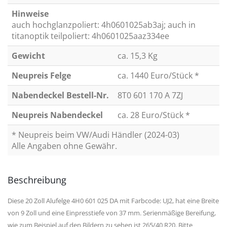
Hinweise
auch hochglanzpoliert: 4h0601025ab3aj; auch in
titanoptik teilpoliert: 4h0601025aaz334ee
Gewicht
ca. 15,3 Kg
Neupreis Felge
ca. 1440 Euro/Stück *
Nabendeckel Bestell-Nr.
8T0 601 170 A 7ZJ
Neupreis Nabendeckel
ca. 28 Euro/Stück *
* Neupreis beim VW/Audi Händler (2024-03)
Alle Angaben ohne Gewähr.
Beschreibung
Diese 20 Zoll Alufelge 4H0 601 025 DA mit Farbcode: UJ2, hat eine Breite
von 9 Zoll und eine Einpresstiefe von 37 mm. Serienmäßige Bereifung,
wie zum Beispiel auf den Bildern zu sehen ist 265/40 R20. Bitte