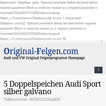
Deprecated: Database::get(): Optional parameter $what declared before
required parameter $from is implicitly treated as a required parameter in
/mnt/web722/e0/65/5753265/htdocs/original-
felgen_v7/core/classes/Database.php on line 7 Deprecated:
Database::exists(): Optional parameter $what declared before required
parameter $from is implicitly treated as a required parameter in
/mnt/web722/e0/65/5753265/htdocs/original-
felgen_v7/core/classes/Database.php on line 58
5 Doppelspeichen Audi Sport
silber galvano
Teilenummer: 4k0601025cpld8