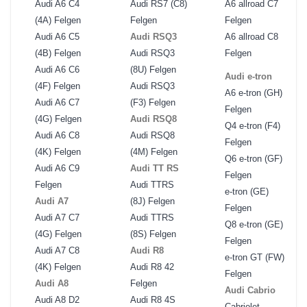
Audi A6 C4
Audi RS7 (C8)
A6 allroad C7
(4A) Felgen
Felgen
Felgen
Audi A6 C5
Audi RSQ3
A6 allroad C8
(4B) Felgen
Audi RSQ3
Felgen
Audi A6 C6
(8U) Felgen
Audi e-tron
(4F) Felgen
Audi RSQ3
A6 e-tron (GH)
Audi A6 C7
(F3) Felgen
Felgen
(4G) Felgen
Audi RSQ8
Q4 e-tron (F4)
Audi A6 C8
Audi RSQ8
Felgen
(4K) Felgen
(4M) Felgen
Q6 e-tron (GF)
Audi A6 C9
Audi TT RS
Felgen
Felgen
Audi TTRS
e-tron (GE)
Audi A7
(8J) Felgen
Felgen
Audi A7 C7
Audi TTRS
Q8 e-tron (GE)
(4G) Felgen
(8S) Felgen
Felgen
Audi A7 C8
Audi R8
e-tron GT (FW)
(4K) Felgen
Audi R8 42
Felgen
Audi A8
Felgen
Audi Cabrio
Audi A8 D2
Audi R8 4S
Cabriolet