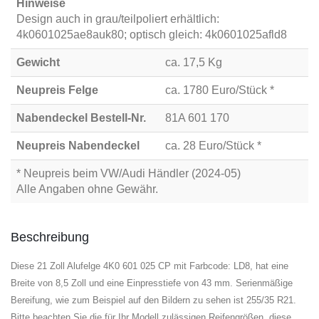
Hinweise
Design auch in grau/teilpoliert erhältlich:
4k0601025ae8auk80; optisch gleich: 4k0601025afld8
Gewicht
ca. 17,5 Kg
Neupreis Felge
ca. 1780 Euro/Stück *
Nabendeckel Bestell-Nr.
81A 601 170
Neupreis Nabendeckel
ca. 28 Euro/Stück *
* Neupreis beim VW/Audi Händler (2024-05)
Alle Angaben ohne Gewähr.
Beschreibung
Diese 21 Zoll Alufelge 4K0 601 025 CP mit Farbcode: LD8, hat eine
Breite von 8,5 Zoll und eine Einpresstiefe von 43 mm. Serienmäßige
Bereifung, wie zum Beispiel auf den Bildern zu sehen ist 255/35 R21.
Bitte beachten Sie die für Ihr Modell zulässigen Reifengrößen, diese