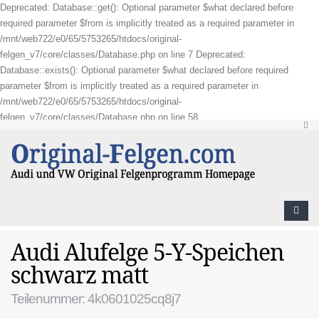
Deprecated: Database::get(): Optional parameter $what declared before
required parameter $from is implicitly treated as a required parameter in
/mnt/web722/e0/65/5753265/htdocs/original-
felgen_v7/core/classes/Database.php on line 7 Deprecated:
Database::exists(): Optional parameter $what declared before required
parameter $from is implicitly treated as a required parameter in
/mnt/web722/e0/65/5753265/htdocs/original-
felgen_v7/core/classes/Database.php on line 58
Audi Alufelge 5-Y-Speichen
schwarz matt
Teilenummer: 4k0601025cq8j7