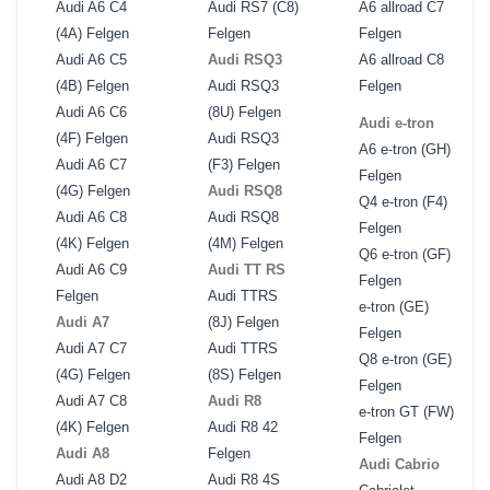
Audi A6 C4
Audi RS7 (C8)
A6 allroad C7
(4A) Felgen
Felgen
Felgen
Audi A6 C5
Audi RSQ3
A6 allroad C8
(4B) Felgen
Audi RSQ3
Felgen
Audi A6 C6
(8U) Felgen
Audi e-tron
(4F) Felgen
Audi RSQ3
A6 e-tron (GH)
Audi A6 C7
(F3) Felgen
Felgen
(4G) Felgen
Audi RSQ8
Q4 e-tron (F4)
Audi A6 C8
Audi RSQ8
Felgen
(4K) Felgen
(4M) Felgen
Q6 e-tron (GF)
Audi A6 C9
Audi TT RS
Felgen
Felgen
Audi TTRS
e-tron (GE)
Audi A7
(8J) Felgen
Felgen
Audi A7 C7
Audi TTRS
Q8 e-tron (GE)
(4G) Felgen
(8S) Felgen
Felgen
Audi A7 C8
Audi R8
e-tron GT (FW)
(4K) Felgen
Audi R8 42
Felgen
Audi A8
Felgen
Audi Cabrio
Audi A8 D2
Audi R8 4S