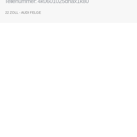
Teilenummer: 4k0601025dhax1k80
22 ZOLL - AUDI FELGE