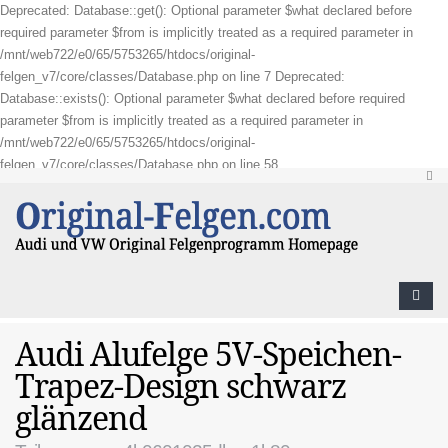
Deprecated: Database::get(): Optional parameter $what declared before
required parameter $from is implicitly treated as a required parameter in
/mnt/web722/e0/65/5753265/htdocs/original-
felgen_v7/core/classes/Database.php on line 7 Deprecated:
Database::exists(): Optional parameter $what declared before required
parameter $from is implicitly treated as a required parameter in
/mnt/web722/e0/65/5753265/htdocs/original-
felgen_v7/core/classes/Database.php on line 58
Audi Alufelge 5V-Speichen-
Trapez-Design schwarz
glänzend