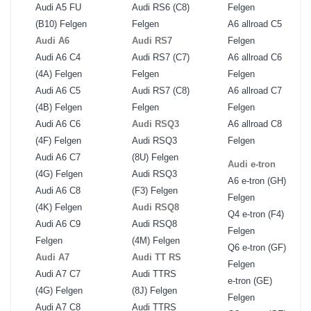
Audi A5 FU
Audi RS6 (C8)
Felgen
(B10) Felgen
Felgen
A6 allroad C5
Audi A6
Audi RS7
Felgen
Audi A6 C4
Audi RS7 (C7)
A6 allroad C6
(4A) Felgen
Felgen
Felgen
Audi A6 C5
Audi RS7 (C8)
A6 allroad C7
(4B) Felgen
Felgen
Felgen
Audi A6 C6
Audi RSQ3
A6 allroad C8
(4F) Felgen
Audi RSQ3
Felgen
Audi A6 C7
(8U) Felgen
Audi e-tron
(4G) Felgen
Audi RSQ3
A6 e-tron (GH)
Audi A6 C8
(F3) Felgen
Felgen
(4K) Felgen
Audi RSQ8
Q4 e-tron (F4)
Audi A6 C9
Audi RSQ8
Felgen
Felgen
(4M) Felgen
Q6 e-tron (GF)
Audi A7
Audi TT RS
Felgen
Audi A7 C7
Audi TTRS
e-tron (GE)
(4G) Felgen
(8J) Felgen
Felgen
Audi A7 C8
Audi TTRS