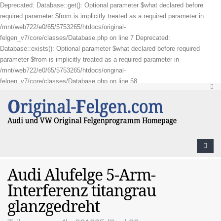
Deprecated: Database::get(): Optional parameter $what declared before
required parameter $from is implicitly treated as a required parameter in
/mnt/web722/e0/65/5753265/htdocs/original-
felgen_v7/core/classes/Database.php on line 7 Deprecated:
Database::exists(): Optional parameter $what declared before required
parameter $from is implicitly treated as a required parameter in
/mnt/web722/e0/65/5753265/htdocs/original-
felgen_v7/core/classes/Database.php on line 58
Audi Alufelge 5-Arm-
Interferenz titangrau
glanzgedreht