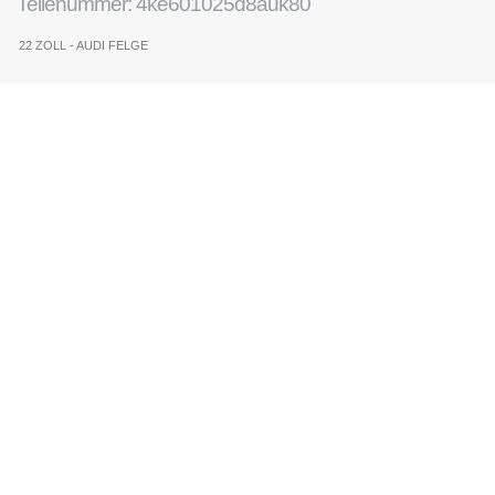
Teilenummer: 4ke601025d8auk80
22 ZOLL - AUDI FELGE