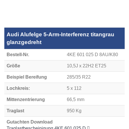
Audi Alufelge 5-Arm-Interferenz titangrau
glanzgedreht
Bestell-Nr.
4KE 601 025 D 8AU/K80
Größe
10,5J x 22H2 ET25
Beispiel Bereifung
285/35 R22
Lochkreis:
5 x 112
Mittenzentrierung
66,5 mm
Traglast
950 Kg
Gutachten Download
Traglastbescheinigung 4KE 601 025 D