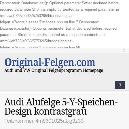
Deprecated: Database::get(): Optional parameter $what declared before
required parameter $from is implicitly treated as a required parameter in
/mnt/web722/e0/65/5753265/htdocs/original-
felgen_v7/core/classes/Database.php on line 7 Deprecated:
Database::exists(): Optional parameter $what declared before required
parameter $from is implicitly treated as a required parameter in
/mnt/web722/e0/65/5753265/htdocs/original-
felgen_v7/core/classes/Database.php on line 58
Audi Alufelge 5-Y-Speichen-
Design kontrastgrau
Teilenummer: 4m8601025abjg3z33