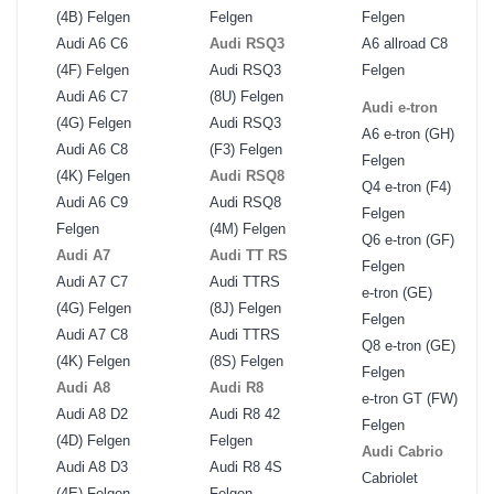
(4B) Felgen
Felgen
Felgen
Audi A6 C6
Audi RSQ3
A6 allroad C8
(4F) Felgen
Audi RSQ3
Felgen
Audi A6 C7
(8U) Felgen
Audi e-tron
(4G) Felgen
Audi RSQ3
A6 e-tron (GH)
Audi A6 C8
(F3) Felgen
Felgen
(4K) Felgen
Audi RSQ8
Q4 e-tron (F4)
Audi A6 C9
Audi RSQ8
Felgen
Felgen
(4M) Felgen
Q6 e-tron (GF)
Audi A7
Audi TT RS
Felgen
Audi A7 C7
Audi TTRS
e-tron (GE)
(4G) Felgen
(8J) Felgen
Felgen
Audi A7 C8
Audi TTRS
Q8 e-tron (GE)
(4K) Felgen
(8S) Felgen
Felgen
Audi A8
Audi R8
e-tron GT (FW)
Audi A8 D2
Audi R8 42
Felgen
(4D) Felgen
Felgen
Audi Cabrio
Audi A8 D3
Audi R8 4S
Cabriolet
(4E) Felgen
Felgen