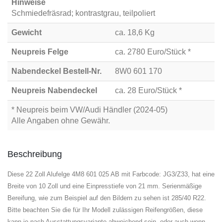
Hinweise
Schmiedefräsrad; kontrastgrau, teilpoliert
Gewicht
ca. 18,6 Kg
Neupreis Felge
ca. 2780 Euro/Stück *
Nabendeckel Bestell-Nr.
8W0 601 170
Neupreis Nabendeckel
ca. 28 Euro/Stück *
* Neupreis beim VW/Audi Händler (2024-05)
Alle Angaben ohne Gewähr.
Beschreibung
Diese 22 Zoll Alufelge 4M8 601 025 AB mit Farbcode: JG3/Z33, hat eine
Breite von 10 Zoll und eine Einpresstiefe von 21 mm. Serienmäßige
Bereifung, wie zum Beispiel auf den Bildern zu sehen ist 285/40 R22.
Bitte beachten Sie die für Ihr Modell zulässigen Reifengrößen, diese
kann je nach Ausstattungsvariante abweichend sein, oder auch wenn