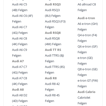
Audi A6 C5
Audi RSQ3
A6 allroad C8
(4B) Felgen
Audi RSQ3
Felgen
Audi A6 C6 (4F)
(8U) Felgen
Audi e-tron
Felgen
Audi RSQ3 (F3)
A6 e-tron (GH)
Audi A6 C7
Felgen
Felgen
(4G) Felgen
Audi RSQ8
Q4 e-tron (F4)
Audi A6 C8
Audi RSQ8
Felgen
(4K) Felgen
(4M) Felgen
Q6 e-tron (GF)
Audi A6 C9
Audi TT RS
Felgen
Felgen
Audi TTRS (8J)
e-tron (GE)
Audi A7
Felgen
Felgen
Audi A7 C7
Audi TTRS (8S)
Q8 e-tron (GE)
(4G) Felgen
Felgen
Felgen
Audi A7 C8
Audi R8
e-tron GT (FW)
(4K) Felgen
Audi R8 42
Felgen
Audi A8
Felgen
Audi Cabrio
Audi A8 D2
Audi R8 4S
Cabriolet
(4D) Felgen
Felgen
Felgen