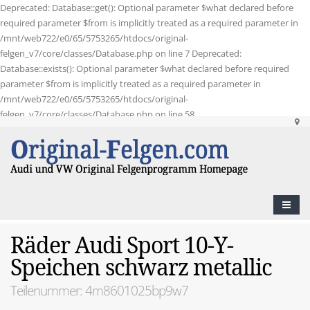
Deprecated: Database::get(): Optional parameter $what declared before
required parameter $from is implicitly treated as a required parameter in
/mnt/web722/e0/65/5753265/htdocs/original-
felgen_v7/core/classes/Database.php on line 7 Deprecated:
Database::exists(): Optional parameter $what declared before required
parameter $from is implicitly treated as a required parameter in
/mnt/web722/e0/65/5753265/htdocs/original-
felgen_v7/core/classes/Database.php on line 58
Räder Audi Sport 10-Y-
Speichen schwarz metallic
Teilenummer: 4m8601025bp9w7