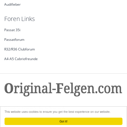
Audifieber
Foren Links
Passat 35i
Passatforum
R32/R36 Clubforum
A4-A5 Cabriofreunde
© Copyright 2026. All Rights Reserved.
This website uses cookies to ensure you get the best experience on our website.
Links
Sitemap
Impressum
Datenschutz
Got it!