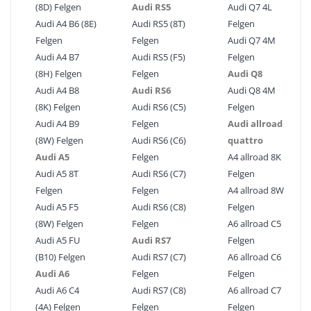
(8D) Felgen
Audi RS5
Audi Q7 4L
Audi A4 B6 (8E)
Audi RS5 (8T)
Felgen
Felgen
Felgen
Audi Q7 4M
Audi A4 B7
Audi RS5 (F5)
Felgen
(8H) Felgen
Felgen
Audi Q8
Audi A4 B8
Audi RS6
Audi Q8 4M
(8K) Felgen
Audi RS6 (C5)
Felgen
Audi A4 B9
Felgen
Audi allroad
(8W) Felgen
Audi RS6 (C6)
quattro
Audi A5
Felgen
A4 allroad 8K
Audi A5 8T
Audi RS6 (C7)
Felgen
Felgen
Felgen
A4 allroad 8W
Audi A5 F5
Audi RS6 (C8)
Felgen
(8W) Felgen
Felgen
A6 allroad C5
Audi A5 FU
Audi RS7
Felgen
(B10) Felgen
Audi RS7 (C7)
A6 allroad C6
Audi A6
Felgen
Felgen
Audi A6 C4
Audi RS7 (C8)
A6 allroad C7
(4A) Felgen
Felgen
Felgen