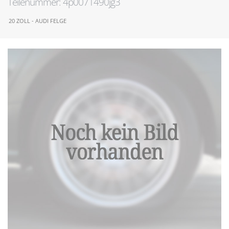
Teilenummer: 4p0071490jg3
20 ZOLL - AUDI FELGE