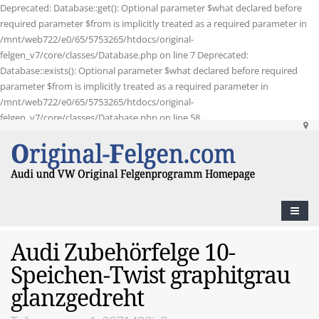
Deprecated: Database::get(): Optional parameter $what declared before
required parameter $from is implicitly treated as a required parameter in
/mnt/web722/e0/65/5753265/htdocs/original-
felgen_v7/core/classes/Database.php on line 7 Deprecated:
Database::exists(): Optional parameter $what declared before required
parameter $from is implicitly treated as a required parameter in
/mnt/web722/e0/65/5753265/htdocs/original-
felgen_v7/core/classes/Database.php on line 58
Audi Zubehörfelge 10-
Speichen-Twist graphitgrau
glanzgedreht