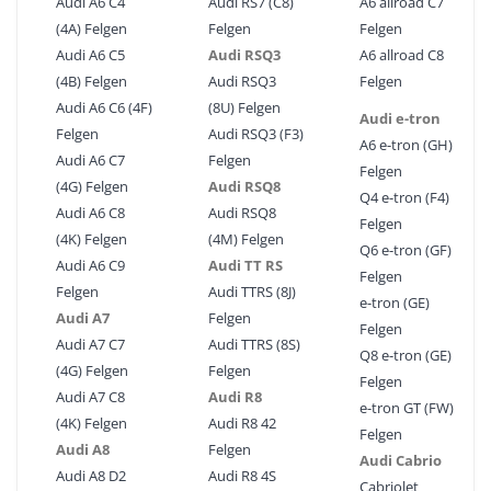
Audi A6 C4
Audi RS7 (C8)
A6 allroad C7
(4A) Felgen
Felgen
Felgen
Audi A6 C5
Audi RSQ3
A6 allroad C8
(4B) Felgen
Audi RSQ3
Felgen
Audi A6 C6 (4F)
(8U) Felgen
Audi e-tron
Felgen
Audi RSQ3 (F3)
A6 e-tron (GH)
Audi A6 C7
Felgen
Felgen
(4G) Felgen
Audi RSQ8
Q4 e-tron (F4)
Audi A6 C8
Audi RSQ8
Felgen
(4K) Felgen
(4M) Felgen
Q6 e-tron (GF)
Audi A6 C9
Audi TT RS
Felgen
Felgen
Audi TTRS (8J)
e-tron (GE)
Audi A7
Felgen
Felgen
Audi A7 C7
Audi TTRS (8S)
Q8 e-tron (GE)
(4G) Felgen
Felgen
Felgen
Audi A7 C8
Audi R8
e-tron GT (FW)
(4K) Felgen
Audi R8 42
Felgen
Audi A8
Felgen
Audi Cabrio
Audi A8 D2
Audi R8 4S
Cabriolet