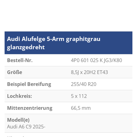
Audi Alufelge 5-Arm graphitgrau
glanzgedreht
Bestell-Nr.
4P0 601 025 K JG3/K80
Größe
8,5J x 20H2 ET43
Beispiel Bereifung
255/40 R20
Lochkreis:
5 x 112
Mittenzentrierung
66,5 mm
Modell(e)
Audi A6 C9 2025-