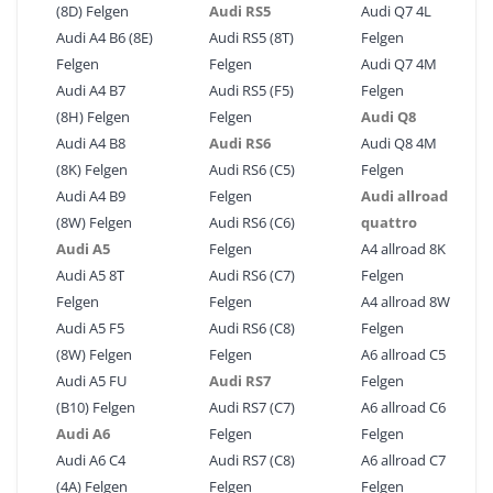
(8D) Felgen
Audi RS5
Audi Q7 4L
Audi A4 B6 (8E)
Audi RS5 (8T)
Felgen
Felgen
Felgen
Audi Q7 4M
Audi A4 B7
Audi RS5 (F5)
Felgen
(8H) Felgen
Felgen
Audi Q8
Audi A4 B8
Audi RS6
Audi Q8 4M
(8K) Felgen
Audi RS6 (C5)
Felgen
Audi A4 B9
Felgen
Audi allroad
(8W) Felgen
Audi RS6 (C6)
quattro
Audi A5
Felgen
A4 allroad 8K
Audi A5 8T
Audi RS6 (C7)
Felgen
Felgen
Felgen
A4 allroad 8W
Audi A5 F5
Audi RS6 (C8)
Felgen
(8W) Felgen
Felgen
A6 allroad C5
Audi A5 FU
Audi RS7
Felgen
(B10) Felgen
Audi RS7 (C7)
A6 allroad C6
Audi A6
Felgen
Felgen
Audi A6 C4
Audi RS7 (C8)
A6 allroad C7
(4A) Felgen
Felgen
Felgen