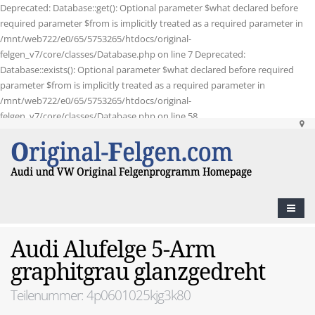
Deprecated: Database::get(): Optional parameter $what declared before
required parameter $from is implicitly treated as a required parameter in
/mnt/web722/e0/65/5753265/htdocs/original-
felgen_v7/core/classes/Database.php on line 7 Deprecated:
Database::exists(): Optional parameter $what declared before required
parameter $from is implicitly treated as a required parameter in
/mnt/web722/e0/65/5753265/htdocs/original-
felgen_v7/core/classes/Database.php on line 58
Audi Alufelge 5-Arm
graphitgrau glanzgedreht
Teilenummer: 4p0601025kjg3k80