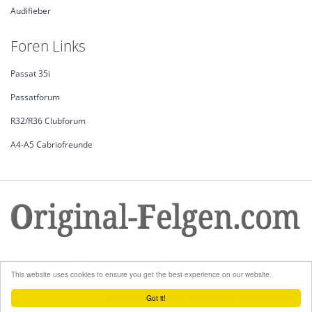
Audifieber
Foren Links
Passat 35i
Passatforum
R32/R36 Clubforum
A4-A5 Cabriofreunde
© Copyright 2026. All Rights Reserved.
This website uses cookies to ensure you get the best experience on our website.
Links
Sitemap
Impressum
Datenschutz
Got it!