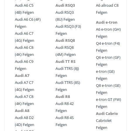
Audi A6 C5
Audi RSQ3
A6 allroad C8
(4B) Felgen
Audi RSQ3
Felgen
Audi A6 C6 (4F)
(8U) Felgen
Audi e-tron
Felgen
Audi RSQ3 (F3)
A6 e-tron (GH)
Audi A6 C7
Felgen
Felgen
(4G) Felgen
Audi RSQ8
Q4 e-tron (F4)
Audi A6 C8
Audi RSQ8
Felgen
(4K) Felgen
(4M) Felgen
Q6 e-tron (GF)
Audi A6 C9
Audi TT RS
Felgen
Felgen
Audi TTRS (8J)
e-tron (GE)
Audi A7
Felgen
Felgen
Audi A7 C7
Audi TTRS (8S)
Q8 e-tron (GE)
(4G) Felgen
Felgen
Felgen
Audi A7 C8
Audi R8
e-tron GT (FW)
(4K) Felgen
Audi R8 42
Felgen
Audi A8
Felgen
Audi Cabrio
Audi A8 D2
Audi R8 4S
Cabriolet
(4D) Felgen
Felgen
Felgen