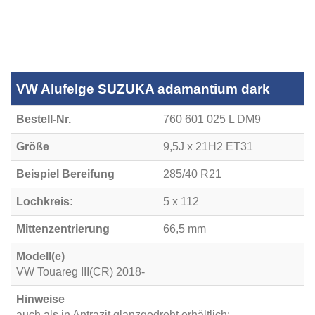
VW Alufelge SUZUKA adamantium dark
Bestell-Nr.
760 601 025 L DM9
Größe
9,5J x 21H2 ET31
Beispiel Bereifung
285/40 R21
Lochkreis:
5 x 112
Mittenzentrierung
66,5 mm
Modell(e)
VW Touareg III(CR) 2018-
Hinweise
auch als in Antrazit glanzgedreht erhältlich: