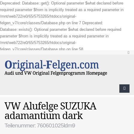
Deprecated: Database::get(): Optional parameter $what declared before
required parameter $from is implicitly treated as a required parameter in
/mnt/web722/e0/65/5753265/htdocs/original-
felgen_v7/core/classes/Database.php on line 7 Deprecated:
Database::exists(): Optional parameter $what declared before required
parameter $from is implicitly treated as a required parameter in
/mnt/web722/e0/65/5753265/htdocs/original-
felgen_v7/core/classes/Database.php on line 58
VW Alufelge SUZUKA
adamantium dark
Teilenummer: 760601025ldm9