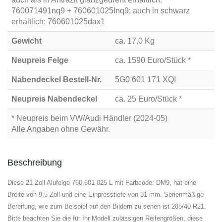
760071491nq9 + 760601025lnq9; auch in schwarz
erhältlich: 760601025dax1
Gewicht
ca. 17,0 Kg
Neupreis Felge
ca. 1590 Euro/Stück *
Nabendeckel Bestell-Nr.
5G0 601 171 XQI
Neupreis Nabendeckel
ca. 25 Euro/Stück *
* Neupreis beim VW/Audi Händler (2024-05)
Alle Angaben ohne Gewähr.
Beschreibung
Diese 21 Zoll Alufelge 760 601 025 L mit Farbcode: DM9, hat eine
Breite von 9,5 Zoll und eine Einpresstiefe von 31 mm. Serienmäßige
Bereifung, wie zum Beispiel auf den Bildern zu sehen ist 285/40 R21.
Bitte beachten Sie die für Ihr Modell zulässigen Reifengrößen, diese