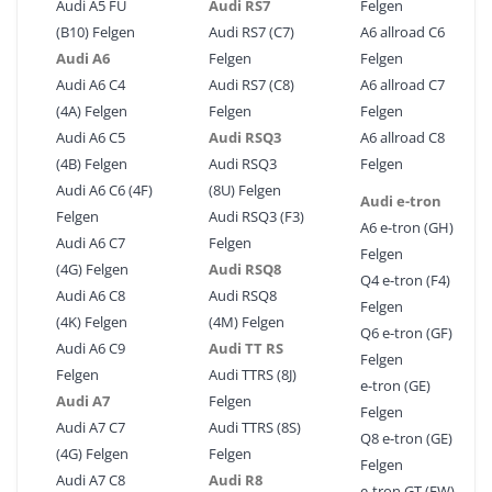
Audi A5 FU
Audi RS7
Felgen
(B10) Felgen
Audi RS7 (C7)
A6 allroad C6
Audi A6
Felgen
Felgen
Audi A6 C4
Audi RS7 (C8)
A6 allroad C7
(4A) Felgen
Felgen
Felgen
Audi A6 C5
Audi RSQ3
A6 allroad C8
(4B) Felgen
Audi RSQ3
Felgen
Audi A6 C6 (4F)
(8U) Felgen
Audi e-tron
Felgen
Audi RSQ3 (F3)
A6 e-tron (GH)
Audi A6 C7
Felgen
Felgen
(4G) Felgen
Audi RSQ8
Q4 e-tron (F4)
Audi A6 C8
Audi RSQ8
Felgen
(4K) Felgen
(4M) Felgen
Q6 e-tron (GF)
Audi A6 C9
Audi TT RS
Felgen
Felgen
Audi TTRS (8J)
e-tron (GE)
Audi A7
Felgen
Felgen
Audi A7 C7
Audi TTRS (8S)
Q8 e-tron (GE)
(4G) Felgen
Felgen
Felgen
Audi A7 C8
Audi R8
e-tron GT (FW)