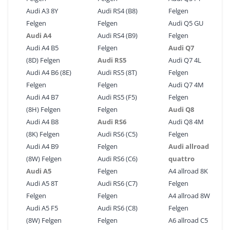
Audi A3 8Y
Audi RS4 (B8)
Felgen
Felgen
Felgen
Audi Q5 GU
Audi A4
Audi RS4 (B9)
Felgen
Audi A4 B5
Felgen
Audi Q7
(8D) Felgen
Audi RS5
Audi Q7 4L
Audi A4 B6 (8E)
Audi RS5 (8T)
Felgen
Felgen
Felgen
Audi Q7 4M
Audi A4 B7
Audi RS5 (F5)
Felgen
(8H) Felgen
Felgen
Audi Q8
Audi A4 B8
Audi RS6
Audi Q8 4M
(8K) Felgen
Audi RS6 (C5)
Felgen
Audi A4 B9
Felgen
Audi allroad
(8W) Felgen
Audi RS6 (C6)
quattro
Audi A5
Felgen
A4 allroad 8K
Audi A5 8T
Audi RS6 (C7)
Felgen
Felgen
Felgen
A4 allroad 8W
Audi A5 F5
Audi RS6 (C8)
Felgen
(8W) Felgen
Felgen
A6 allroad C5