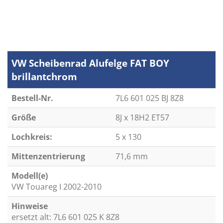
VW Scheibenrad Alufelge FAT BOY
brillantchrom
Bestell-Nr.
7L6 601 025 BJ 8Z8
Größe
8J x 18H2 ET57
Lochkreis:
5 x 130
Mittenzentrierung
71,6 mm
Modell(e)
VW Touareg I 2002-2010
Hinweise
ersetzt alt: 7L6 601 025 K 8Z8