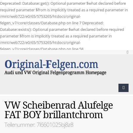
Deprecated: Database::get(): Optional parameter $what declared before
required parameter $from is implicitly treated as a required parameter in
/mnt/web722/e0/65/5753265/htdocs/original-
felgen_v7/core/classes/Database.php on line 7 Deprecated:
Database::exists(): Optional parameter $what declared before required
parameter $from is implicitly treated as a required parameter in
/mnt/web722/e0/65/5753265/htdocs/original-
felgen_v7/core/classes/Database.php on line 58
VW Scheibenrad Alufelge
FAT BOY brillantchrom
Teilenummer: 7l6601025bj8z8