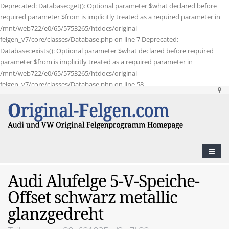
Deprecated: Database::get(): Optional parameter $what declared before
required parameter $from is implicitly treated as a required parameter in
/mnt/web722/e0/65/5753265/htdocs/original-
felgen_v7/core/classes/Database.php on line 7 Deprecated:
Database::exists(): Optional parameter $what declared before required
parameter $from is implicitly treated as a required parameter in
/mnt/web722/e0/65/5753265/htdocs/original-
felgen_v7/core/classes/Database.php on line 58
Audi Alufelge 5-V-Speiche-
Offset schwarz metallic
glanzgedreht