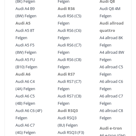
(8K) Felgen
Felgen
Audi Q8
Audi A4 B9
Audi RS6
Audi Q8 4M
(8W) Felgen
Audi RS6 (C5)
Felgen
Audi A5
Felgen
Audi allroad
Audi A5 8T
Audi RS6 (C6)
quattro
Felgen
Felgen
A4 allroad 8K
Audi A5 F5
Audi RS6 (C7)
Felgen
(8W) Felgen
Felgen
A4 allroad 8W
Audi A5 FU
Audi RS6 (C8)
Felgen
(B10) Felgen
Felgen
A6 allroad C5
Audi A6
Audi RS7
Felgen
Audi A6 C4
Audi RS7 (C7)
A6 allroad C6
(4A) Felgen
Felgen
Felgen
Audi A6 C5
Audi RS7 (C8)
A6 allroad C7
(4B) Felgen
Felgen
Felgen
Audi A6 C6 (4F)
Audi RSQ3
A6 allroad C8
Felgen
Audi RSQ3
Felgen
Audi A6 C7
(8U) Felgen
Audi e-tron
(4G) Felgen
Audi RSQ3 (F3)
A6 e-tron (GH)