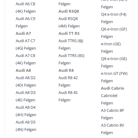
Audi A6 C8
Felgen
Felgen
(4K) Felgen
Audi RSQ8
Q4 e-tron (F4)
Audi A6 C9
Audi RSQ8
Felgen
Felgen
(4M) Felgen
Q6 e-tron (GF)
Audi A7
Audi TT RS
Felgen
Audi A7 C7
Audi TTRS (8J)
e-tron (GE)
(4G) Felgen
Felgen
Felgen
Audi A7 C8
Audi TTRS (8S)
Q8 e-tron (GE)
(4K) Felgen
Felgen
Felgen
Audi A8
Audi R8
e-tron GT (FW)
Audi A8 D2
Audi R8 42
Felgen
(4D) Felgen
Felgen
Audi Cabrio
Audi A8 D3
Audi R8 4S
Cabriolet
(4E) Felgen
Felgen
Felgen
Audi A8 D4
A3 Cabrio 8P
(4H) Felgen
Felgen
Audi A8 D5
A3 Cabrio 8V
(4N) Felgen
Felgen