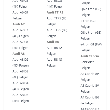
Audi A6 C8
Audi RSQ8
Felgen
(4K) Felgen
(4M) Felgen
Q6 e-tron (GF)
Audi A6 C9
Audi TT RS
Felgen
Felgen
Audi TTRS (8J)
e-tron (GE)
Audi A7
Felgen
Felgen
Audi A7 C7
Audi TTRS (8S)
Q8 e-tron (GE)
(4G) Felgen
Felgen
Felgen
Audi A7 C8
Audi R8
e-tron GT (FW)
(4K) Felgen
Audi R8 42
Felgen
Audi A8
Felgen
Audi Cabrio
Audi A8 D2
Audi R8 4S
Cabriolet
(4D) Felgen
Felgen
Felgen
Audi A8 D3
A3 Cabrio 8P
(4E) Felgen
Felgen
Audi A8 D4
A3 Cabrio 8V
(4H) Felgen
Felgen
Audi A8 D5
A4 Cabrio B6
(4N) Felgen
8e Felgen
A4 Cabrio B7