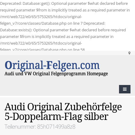
Deprecated: Database::get(): Optional parameter $what declared before
required parameter $from is implicitly treated as a required parameter in
/mnt/web722/e0/65/5753265/htdocs/original-
felgen_v7/core/classes/Database.php on line 7 Deprecated:
Database::exists(): Optional parameter $what declared before required
parameter $from is implicitly treated as a required parameter in
/mnt/web722/e0/65/5753265/htdocs/original-
felgen_v7/core/classes/Database.php on line 58
Audi Original Zubehörfelge
5-Doppelarm-Flag silber
Teilenummer: 85h071499a8z8