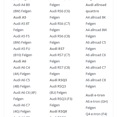
Audi A4 B9
Felgen
Audi allroad
(8W) Felgen
Audi RS6 (C6)
quattro
Audi A5
Felgen
A4 allroad 8K
Audi A5 8T
Audi RS6 (C7)
Felgen
Felgen
Felgen
A4 allroad 8W
Audi A5 F5
Audi RS6 (C8)
Felgen
(8W) Felgen
Felgen
A6 allroad C5
Audi A5 FU
Audi RS7
Felgen
(B10) Felgen
Audi RS7 (C7)
A6 allroad C6
Audi A6
Felgen
Felgen
Audi A6 C4
Audi RS7 (C8)
A6 allroad C7
(4A) Felgen
Felgen
Felgen
Audi A6 C5
Audi RSQ3
A6 allroad C8
(4B) Felgen
Audi RSQ3
Felgen
Audi A6 C6 (4F)
(8U) Felgen
Audi e-tron
Felgen
Audi RSQ3 (F3)
A6 e-tron (GH)
Audi A6 C7
Felgen
Felgen
(4G) Felgen
Audi RSQ8
Q4 e-tron (F4)