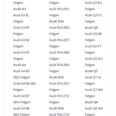
Felgen
Felgen
Audi Q3 8U
Audi A3
Audi RS3 (8Y)
Felgen
Audi A3 8L
Felgen
Audi Q3 F3
Felgen
Audi RS4
Felgen
Audi A3 8P
Audi RS4 (B5)
Audi Q5
Felgen
Felgen
Audi Q5 8R
Audi A3 8V
Audi RS4 (B7)
Felgen
Felgen
Felgen
Audi Q5 FY
Audi A3 8Y
Audi RS4 (B8)
Felgen
Felgen
Felgen
Audi Q5 GU
Audi A4
Audi RS4 (B9)
Felgen
Audi A4 B5
Felgen
Audi Q7
(8D) Felgen
Audi RS5
Audi Q7 4L
Audi A4 B6 (8E)
Audi RS5 (8T)
Felgen
Felgen
Felgen
Audi Q7 4M
Audi A4 B7
Audi RS5 (F5)
Felgen
(8H) Felgen
Felgen
Audi Q8
Audi A4 B8
Audi RS6
Audi Q8 4M
(8K) Felgen
Audi RS6 (C5)
Felgen