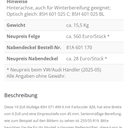
Hinweise
Hinterachse, auch für Winterbereifung geeignet;
Optisch gleich: 85H 601 025 C; 85H 601 025 BL
Gewicht
ca. 15,5 Kg
Neupreis Felge
ca. 560 Euro/Stück *
Nabendeckel Bestell-Nr.
81A 601 170
Neupreis Nabendeckel
ca. 28 Euro/Stück *
* Neupreis beim VW/Audi Händler (2025-05)
Alle Angaben ohne Gewähr.
Beschreibung
Diese 19 Zoll Alufelge 85H 071 499 A mit Farbcode: 8Z8, hat eine Breite
von 9 Zoll und eine Einpresstiefe von 45 mm. Serienmäßige Bereifung,
wie zum Beispiel auf den Bildern zu sehen ist 255/55 R19. Bitte
beachten Sie die für Ihr Modell zulässigen Reifengrößen, diese kann je