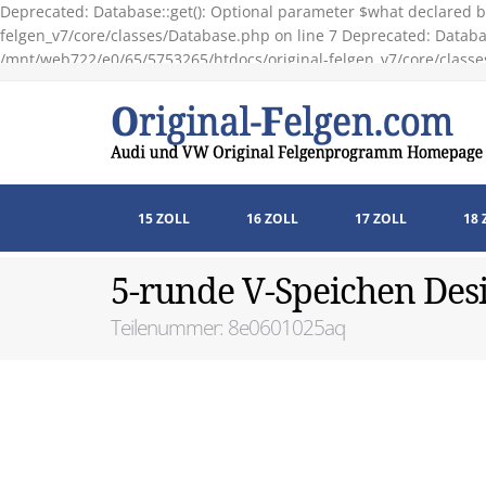
Deprecated: Database::get(): Optional parameter $what declared b
felgen_v7/core/classes/Database.php on line 7 Deprecated: Databas
/mnt/web722/e0/65/5753265/htdocs/original-felgen_v7/core/classe
15 ZOLL
16 ZOLL
17 ZOLL
18 
5-runde V-Speichen Des
Teilenummer: 8e0601025aq