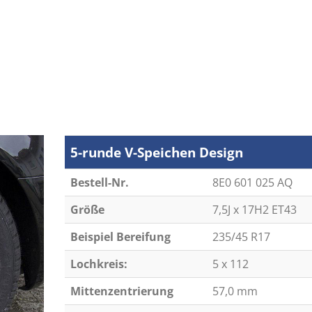
5-runde V-Speichen Design
Bestell-Nr.
8E0 601 025 AQ
Größe
7,5J x 17H2 ET43
Beispiel Bereifung
235/45 R17
Lochkreis:
5 x 112
Mittenzentrierung
57,0 mm