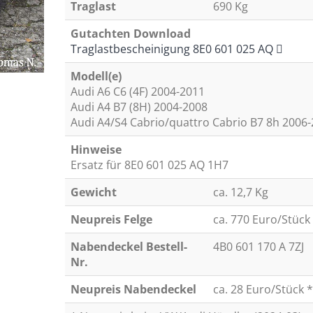
Traglast
690 Kg
Gutachten Download
Traglastbescheinigung 8E0 601 025 AQ
Modell(e)
Audi A6 C6 (4F) 2004-2011
Audi A4 B7 (8H) 2004-2008
Audi A4/S4 Cabrio/quattro Cabrio B7 8h 2006
Hinweise
Ersatz für 8E0 601 025 AQ 1H7
Gewicht
ca. 12,7 Kg
Neupreis Felge
ca. 770 Euro/Stück
Nabendeckel Bestell-
4B0 601 170 A 7ZJ
Nr.
Neupreis Nabendeckel
ca. 28 Euro/Stück *