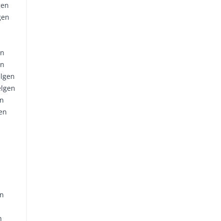
gen
gen
en
en
elgen
elgen
en
en
en
n