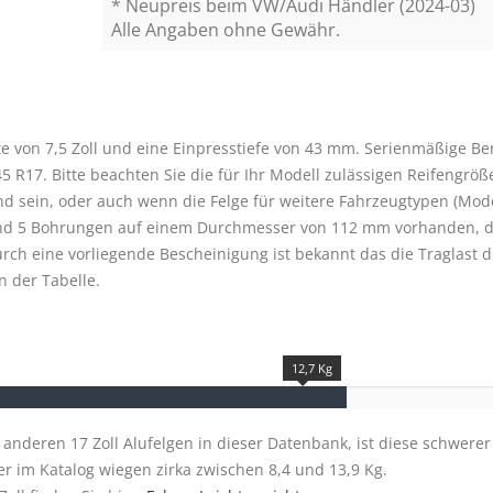
* Neupreis beim VW/Audi Händler (2024-03)
Alle Angaben ohne Gewähr.
ite von 7,5 Zoll und eine Einpresstiefe von 43 mm. Serienmäßige Be
5 R17. Bitte beachten Sie die für Ihr Modell zulässigen Reifengröß
d sein, oder auch wenn die Felge für weitere Fahrzeugtypen (Mode
sind 5 Bohrungen auf einem Durchmesser von 112 mm vorhanden, d
rch eine vorliegende Bescheinigung ist bekannt das die Traglast d
n der Tabelle.
12,7 Kg
u anderen 17 Zoll Alufelgen in dieser Datenbank, ist diese schwerer
er im Katalog wiegen zirka zwischen 8,4 und 13,9 Kg.