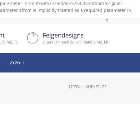
d parameter in /mnt/web722/e0/65/5753265/htdocs/original-
rameter $from is implicitly treated as a required parameter in
ht
Felgendesigns
 LK, MZ, TL
Übersicht nach Zoll mit Reifen, MZ, LK
23 ZOLL
17 ZOLL - AUDI FELGE