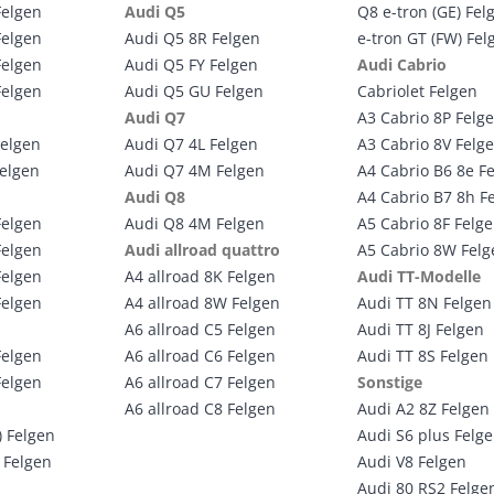
Felgen
Audi Q5
Q8 e-tron (GE) Fel
Felgen
Audi Q5 8R Felgen
e-tron GT (FW) Fel
Felgen
Audi Q5 FY Felgen
Audi Cabrio
Felgen
Audi Q5 GU Felgen
Cabriolet Felgen
Audi Q7
A3 Cabrio 8P Felg
Felgen
Audi Q7 4L Felgen
A3 Cabrio 8V Felg
Felgen
Audi Q7 4M Felgen
A4 Cabrio B6 8e F
Audi Q8
A4 Cabrio B7 8h F
Felgen
Audi Q8 4M Felgen
A5 Cabrio 8F Felg
Felgen
Audi allroad quattro
A5 Cabrio 8W Felg
Felgen
A4 allroad 8K Felgen
Audi TT-Modelle
Felgen
A4 allroad 8W Felgen
Audi TT 8N Felgen
A6 allroad C5 Felgen
Audi TT 8J Felgen
Felgen
A6 allroad C6 Felgen
Audi TT 8S Felgen
Felgen
A6 allroad C7 Felgen
Sonstige
A6 allroad C8 Felgen
Audi A2 8Z Felgen
) Felgen
Audi S6 plus Felg
 Felgen
Audi V8 Felgen
Audi 80 RS2 Felge