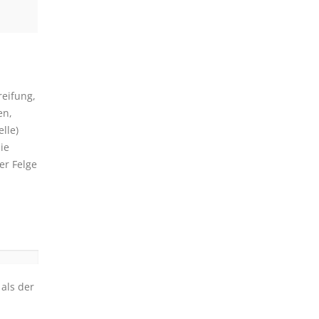
reifung,
en,
lle)
ie
er Felge
 als der