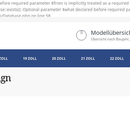
efore required parameter $from is implicitly treated as a require
e::exists(): Optional parameter $what declared before required pa
s/Database.php on line 58
Modellübersic
Übersicht nach Baujahr,
ZOLL
19 ZOLL
20 ZOLL
21 ZOLL
22 ZOLL
ign