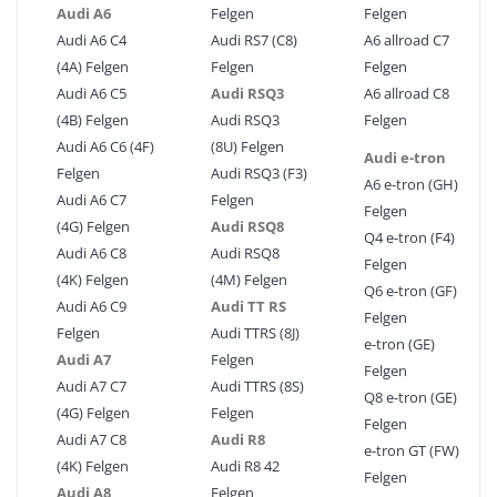
Audi A6
Felgen
Felgen
Audi A6 C4
Audi RS7 (C8)
A6 allroad C7
(4A) Felgen
Felgen
Felgen
Audi A6 C5
Audi RSQ3
A6 allroad C8
(4B) Felgen
Audi RSQ3
Felgen
Audi A6 C6 (4F)
(8U) Felgen
Audi e-tron
Felgen
Audi RSQ3 (F3)
A6 e-tron (GH)
Audi A6 C7
Felgen
Felgen
(4G) Felgen
Audi RSQ8
Q4 e-tron (F4)
Audi A6 C8
Audi RSQ8
Felgen
(4K) Felgen
(4M) Felgen
Q6 e-tron (GF)
Audi A6 C9
Audi TT RS
Felgen
Felgen
Audi TTRS (8J)
e-tron (GE)
Audi A7
Felgen
Felgen
Audi A7 C7
Audi TTRS (8S)
Q8 e-tron (GE)
(4G) Felgen
Felgen
Felgen
Audi A7 C8
Audi R8
e-tron GT (FW)
(4K) Felgen
Audi R8 42
Felgen
Audi A8
Felgen