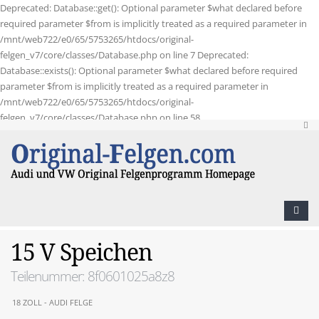
Deprecated: Database::get(): Optional parameter $what declared before
required parameter $from is implicitly treated as a required parameter in
/mnt/web722/e0/65/5753265/htdocs/original-
felgen_v7/core/classes/Database.php on line 7 Deprecated:
Database::exists(): Optional parameter $what declared before required
parameter $from is implicitly treated as a required parameter in
/mnt/web722/e0/65/5753265/htdocs/original-
felgen_v7/core/classes/Database.php on line 58
15 V Speichen
Teilenummer: 8f0601025a8z8
18 ZOLL - AUDI FELGE