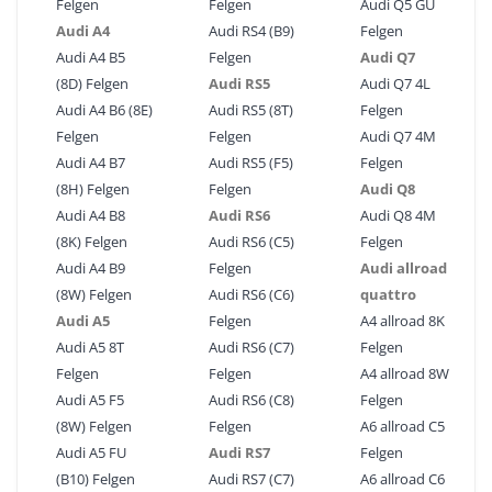
Felgen
Felgen
Audi Q5 GU
Audi A4
Audi RS4 (B9)
Felgen
Audi A4 B5
Felgen
Audi Q7
(8D) Felgen
Audi RS5
Audi Q7 4L
Audi A4 B6 (8E)
Audi RS5 (8T)
Felgen
Felgen
Felgen
Audi Q7 4M
Audi A4 B7
Audi RS5 (F5)
Felgen
(8H) Felgen
Felgen
Audi Q8
Audi A4 B8
Audi RS6
Audi Q8 4M
(8K) Felgen
Audi RS6 (C5)
Felgen
Audi A4 B9
Felgen
Audi allroad
(8W) Felgen
Audi RS6 (C6)
quattro
Audi A5
Felgen
A4 allroad 8K
Audi A5 8T
Audi RS6 (C7)
Felgen
Felgen
Felgen
A4 allroad 8W
Audi A5 F5
Audi RS6 (C8)
Felgen
(8W) Felgen
Felgen
A6 allroad C5
Audi A5 FU
Audi RS7
Felgen
(B10) Felgen
Audi RS7 (C7)
A6 allroad C6