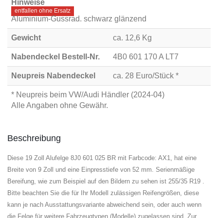
Hinweise
entfallen ohne Ersatz
Aluminium-Gussrad. schwarz glänzend
Gewicht
ca. 12,6 Kg
Nabendeckel Bestell-Nr.
4B0 601 170 A LT7
Neupreis Nabendeckel
ca. 28 Euro/Stück *
* Neupreis beim VW/Audi Händler (2024-04)
Alle Angaben ohne Gewähr.
Beschreibung
Diese 19 Zoll Alufelge 8J0 601 025 BR mit Farbcode: AX1, hat eine
Breite von 9 Zoll und eine Einpresstiefe von 52 mm. Serienmäßige
Bereifung, wie zum Beispiel auf den Bildern zu sehen ist 255/35 R19 .
Bitte beachten Sie die für Ihr Modell zulässigen Reifengrößen, diese
kann je nach Ausstattungsvariante abweichend sein, oder auch wenn
die Felge für weitere Fahrzeugtypen (Modelle) zugelassen sind. Zur