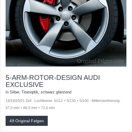
5-ARM-ROTOR-DESIGN AUDI
EXCLUSIVE
in Silber, Titanoptik, schwarz glänzend
18/19/20/21 Zoll - Lochkreise: 5/112 + 5/130 + 5/100 - Mittenzentrierung:
57,0 mm + 66,5 mm + 71,6 mm
49 Original Felgen