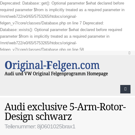
Deprecated: Database::get(): Optional parameter $what declared before
required parameter $from is implicitly treated as a required parameter in
/mnt/web722/e0/65/5753265/htdocs/original-
felgen_v7/core/classes/Database.php on line 7 Deprecated:
Database::exists(): Optional parameter $what declared before required
parameter $from is implicitly treated as a required parameter in
/mnt/web722/e0/65/5753265/htdocs/original-
felgen_v7/core/classes/Database.php on line 58
Audi exclusive 5-Arm-Rotor-
Design schwarz
Teilenummer: 8j0601025brax1