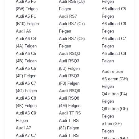
Audi A5 F5
Audi RS6 (C8)
Felgen
(8W) Felgen
Felgen
A6 allroad C5
Audi A5 FU
Audi RS7
Felgen
(B10) Felgen
Audi RS7 (C7)
A6 allroad C6
Audi A6
Felgen
Felgen
Audi A6 C4
Audi RS7 (C8)
A6 allroad C7
(4A) Felgen
Felgen
Felgen
Audi A6 C5
Audi RSQ3
A6 allroad C8
(4B) Felgen
Audi RSQ3
Felgen
Audi A6 C6
(8U) Felgen
Audi e-tron
(4F) Felgen
Audi RSQ3
A6 e-tron (GH)
Audi A6 C7
(F3) Felgen
Felgen
(4G) Felgen
Audi RSQ8
Q4 e-tron (F4)
Audi A6 C8
Audi RSQ8
Felgen
(4K) Felgen
(4M) Felgen
Q6 e-tron (GF)
Audi A6 C9
Audi TT RS
Felgen
Felgen
Audi TTRS
e-tron (GE)
Audi A7
(8J) Felgen
Felgen
Audi A7 C7
Audi TTRS
Q8 e-tron (GE)