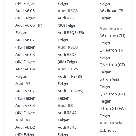
(4A) Felgen
Felgen
Felgen
Audi A6 C5
Audi RSQ3
A6 allroad C8
(4B) Felgen
Audi RSQ3
Felgen
Audi A6 C6 (4F)
(8U) Felgen
Audi e-tron
Felgen
Audi RSQ3 (F3)
A6 e-tron (GH)
Audi A6 C7
Felgen
Felgen
(4G) Felgen
Audi RSQ8
Q4 e-tron (F4)
Audi A6 C8
Audi RSQ8
Felgen
(4K) Felgen
(4M) Felgen
Q6 e-tron (GF)
Audi A6 C9
Audi TT RS
Felgen
Felgen
Audi TTRS (8J)
e-tron (GE)
Audi A7
Felgen
Felgen
Audi A7 C7
Audi TTRS (8S)
Q8 e-tron (GE)
(4G) Felgen
Felgen
Felgen
Audi A7 C8
Audi R8
e-tron GT (FW)
(4K) Felgen
Audi R8 42
Felgen
Audi A8
Felgen
Audi Cabrio
Audi A8 D2
Audi R8 4S
Cabriolet
(4D) Felgen
Felgen