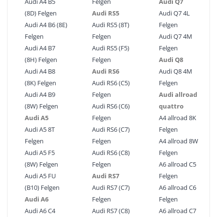
Audi A4 B5
Felgen
Audi Q7
(8D) Felgen
Audi RS5
Audi Q7 4L
Audi A4 B6 (8E)
Audi RS5 (8T)
Felgen
Felgen
Felgen
Audi Q7 4M
Audi A4 B7
Audi RS5 (F5)
Felgen
(8H) Felgen
Felgen
Audi Q8
Audi A4 B8
Audi RS6
Audi Q8 4M
(8K) Felgen
Audi RS6 (C5)
Felgen
Audi A4 B9
Felgen
Audi allroad
(8W) Felgen
Audi RS6 (C6)
quattro
Audi A5
Felgen
A4 allroad 8K
Audi A5 8T
Audi RS6 (C7)
Felgen
Felgen
Felgen
A4 allroad 8W
Audi A5 F5
Audi RS6 (C8)
Felgen
(8W) Felgen
Felgen
A6 allroad C5
Audi A5 FU
Audi RS7
Felgen
(B10) Felgen
Audi RS7 (C7)
A6 allroad C6
Audi A6
Felgen
Felgen
Audi A6 C4
Audi RS7 (C8)
A6 allroad C7