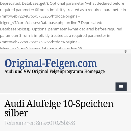
Deprecated: Database::get(): Optional parameter $what declared before
required parameter $from is implicitly treated as a required parameter in
/mnt/web722/e0/65/5753265/htdocs/original-
felgen_v7/core/classes/Database.php on line 7 Deprecated:
Database::exists(): Optional parameter $what declared before required
parameter $from is implicitly treated as a required parameter in
/mnt/web722/e0/65/5753265/htdocs/original-
felgen_v7/core/classes/Database.php on line 58
Audi Alufelge 10-Speichen
silber
Teilenummer: 8ma601025b8z8