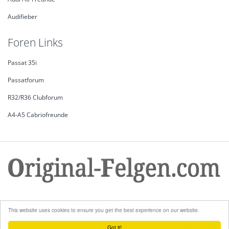
Audifieber
Foren Links
Passat 35i
Passatforum
R32/R36 Clubforum
A4-A5 Cabriofreunde
© Copyright 2026. All Rights Reserved.
This website uses cookies to ensure you get the best experience on our website.
Links
Sitemap
Impressum
Datenschutz
Got it!