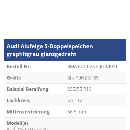
Audi Alufelge 5-Doppelspeichen
graphitgrau glanzgedreht
Bestell-Nr.
8MA 601 025 E JG3/K80
Größe
8J x 19H2 ET39
Beispiel Bereifung
235/55 R19
Lochkreis:
5 x 112
Mittenzentrierung
66,5 mm
Modell(e)
Audi Q5 (GU) 2024-