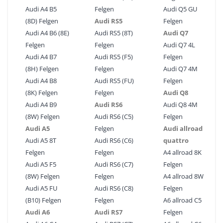
Audi A4 B5
Felgen
Audi Q5 GU
(8D) Felgen
Audi RS5
Felgen
Audi A4 B6 (8E)
Audi RS5 (8T)
Audi Q7
Felgen
Felgen
Audi Q7 4L
Audi A4 B7
Audi RS5 (F5)
Felgen
(8H) Felgen
Felgen
Audi Q7 4M
Audi A4 B8
Audi RS5 (FU)
Felgen
(8K) Felgen
Felgen
Audi Q8
Audi A4 B9
Audi RS6
Audi Q8 4M
(8W) Felgen
Audi RS6 (C5)
Felgen
Audi A5
Felgen
Audi allroad
Audi A5 8T
Audi RS6 (C6)
quattro
Felgen
Felgen
A4 allroad 8K
Audi A5 F5
Audi RS6 (C7)
Felgen
(8W) Felgen
Felgen
A4 allroad 8W
Audi A5 FU
Audi RS6 (C8)
Felgen
(B10) Felgen
Felgen
A6 allroad C5
Audi A6
Audi RS7
Felgen