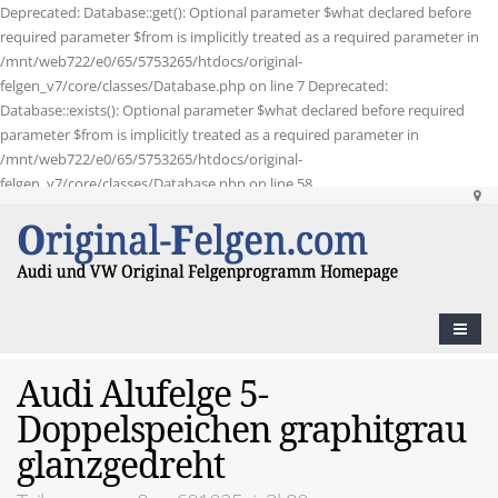
Deprecated: Database::get(): Optional parameter $what declared before
required parameter $from is implicitly treated as a required parameter in
/mnt/web722/e0/65/5753265/htdocs/original-
felgen_v7/core/classes/Database.php on line 7 Deprecated:
Database::exists(): Optional parameter $what declared before required
parameter $from is implicitly treated as a required parameter in
/mnt/web722/e0/65/5753265/htdocs/original-
felgen_v7/core/classes/Database.php on line 58
Audi Alufelge 5-
Doppelspeichen graphitgrau
glanzgedreht