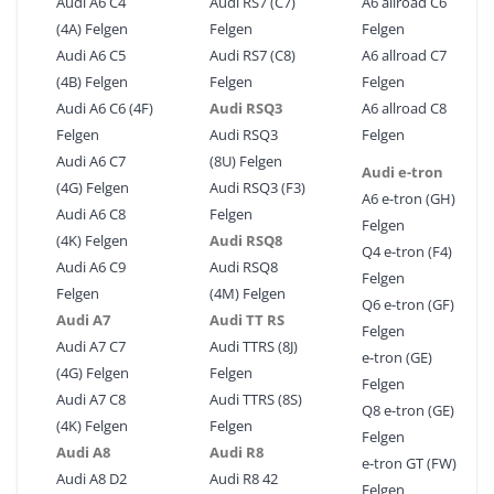
Audi A6 C4
Audi RS7 (C7)
A6 allroad C6
(4A) Felgen
Felgen
Felgen
Audi A6 C5
Audi RS7 (C8)
A6 allroad C7
(4B) Felgen
Felgen
Felgen
Audi A6 C6 (4F)
Audi RSQ3
A6 allroad C8
Felgen
Audi RSQ3
Felgen
Audi A6 C7
(8U) Felgen
Audi e-tron
(4G) Felgen
Audi RSQ3 (F3)
A6 e-tron (GH)
Audi A6 C8
Felgen
Felgen
(4K) Felgen
Audi RSQ8
Q4 e-tron (F4)
Audi A6 C9
Audi RSQ8
Felgen
Felgen
(4M) Felgen
Q6 e-tron (GF)
Audi A7
Audi TT RS
Felgen
Audi A7 C7
Audi TTRS (8J)
e-tron (GE)
(4G) Felgen
Felgen
Felgen
Audi A7 C8
Audi TTRS (8S)
Q8 e-tron (GE)
(4K) Felgen
Felgen
Felgen
Audi A8
Audi R8
e-tron GT (FW)
Audi A8 D2
Audi R8 42
Felgen