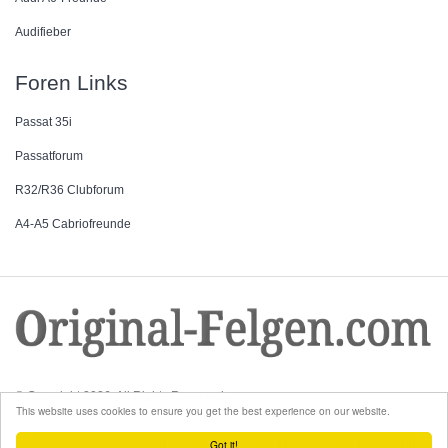
Audifieber
Foren Links
Passat 35i
Passatforum
R32/R36 Clubforum
A4-A5 Cabriofreunde
© Copyright 2026. All Rights Reserved.
This website uses cookies to ensure you get the best experience on our website.
Links
Sitemap
Impressum
Datenschutz
Got it!