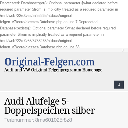
Deprecated: Database::get(): Optional parameter $what declared before
required parameter $from is implicitly treated as a required parameter in
/mnt/web722/e0/65/5753265/htdocs/original-
felgen_v7/core/classes/Database.php on line 7 Deprecated:
Database::exists(): Optional parameter $what declared before required
parameter $from is implicitly treated as a required parameter in
/mnt/web722/e0/65/5753265/htdocs/original-
felgen_v7/core/classes/Database.php on line 58
Audi Alufelge 5-
Doppelspeichen silber
Teilenummer: 8ma601025r8z8