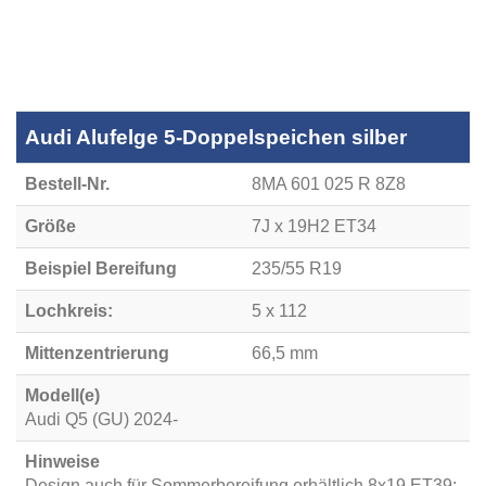
Audi Alufelge 5-Doppelspeichen silber
Bestell-Nr.
8MA 601 025 R 8Z8
Größe
7J x 19H2 ET34
Beispiel Bereifung
235/55 R19
Lochkreis:
5 x 112
Mittenzentrierung
66,5 mm
Modell(e)
Audi Q5 (GU) 2024-
Hinweise
Design auch für Sommerbereifung erhältlich 8x19 ET39: