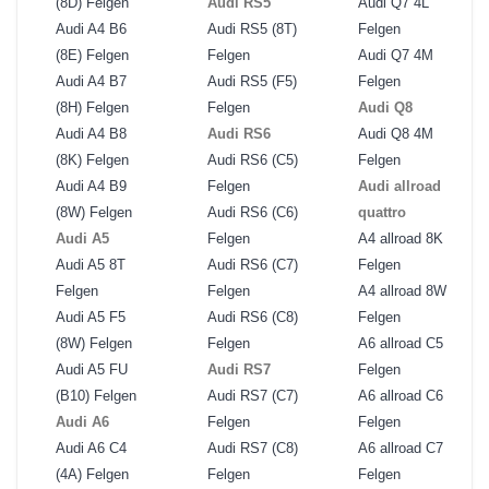
(8D) Felgen
Audi RS5
Audi Q7 4L
Audi A4 B6
Audi RS5 (8T)
Felgen
(8E) Felgen
Felgen
Audi Q7 4M
Audi A4 B7
Audi RS5 (F5)
Felgen
(8H) Felgen
Felgen
Audi Q8
Audi A4 B8
Audi RS6
Audi Q8 4M
(8K) Felgen
Audi RS6 (C5)
Felgen
Audi A4 B9
Felgen
Audi allroad
(8W) Felgen
Audi RS6 (C6)
quattro
Audi A5
Felgen
A4 allroad 8K
Audi A5 8T
Audi RS6 (C7)
Felgen
Felgen
Felgen
A4 allroad 8W
Audi A5 F5
Audi RS6 (C8)
Felgen
(8W) Felgen
Felgen
A6 allroad C5
Audi A5 FU
Audi RS7
Felgen
(B10) Felgen
Audi RS7 (C7)
A6 allroad C6
Audi A6
Felgen
Felgen
Audi A6 C4
Audi RS7 (C8)
A6 allroad C7
(4A) Felgen
Felgen
Felgen