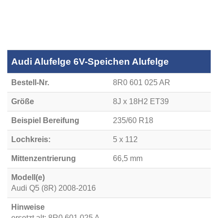
Audi Alufelge 6V-Speichen Alufelge
Bestell-Nr.
8R0 601 025 AR
Größe
8J x 18H2 ET39
Beispiel Bereifung
235/60 R18
Lochkreis:
5 x 112
Mittenzentrierung
66,5 mm
Modell(e)
Audi Q5 (8R) 2008-2016
Hinweise
ersetzt alt: 8R0 601 025 A