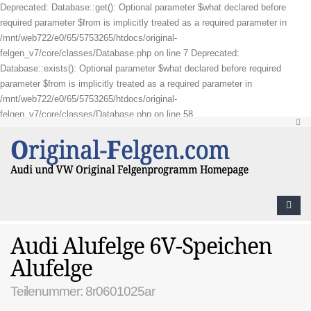
Deprecated: Database::get(): Optional parameter $what declared before
required parameter $from is implicitly treated as a required parameter in
/mnt/web722/e0/65/5753265/htdocs/original-
felgen_v7/core/classes/Database.php on line 7 Deprecated:
Database::exists(): Optional parameter $what declared before required
parameter $from is implicitly treated as a required parameter in
/mnt/web722/e0/65/5753265/htdocs/original-
felgen_v7/core/classes/Database.php on line 58
Audi Alufelge 6V-Speichen
Alufelge
Teilenummer: 8r0601025ar