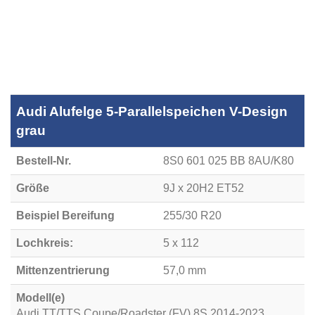
Audi Alufelge 5-Parallelspeichen V-Design
grau
Bestell-Nr.
8S0 601 025 BB 8AU/K80
Größe
9J x 20H2 ET52
Beispiel Bereifung
255/30 R20
Lochkreis:
5 x 112
Mittenzentrierung
57,0 mm
Modell(e)
Audi TT/TTS Coupe/Roadster (FV) 8S 2014-2023