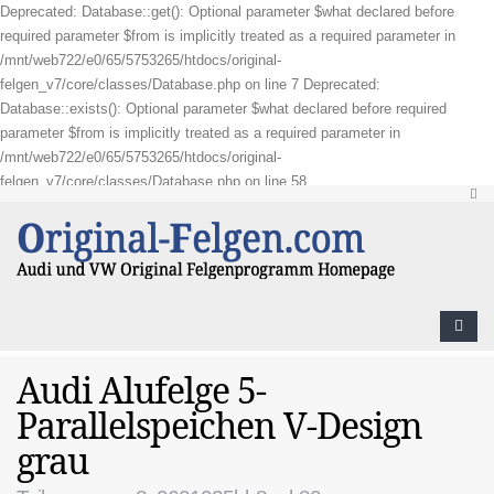
Deprecated: Database::get(): Optional parameter $what declared before
required parameter $from is implicitly treated as a required parameter in
/mnt/web722/e0/65/5753265/htdocs/original-
felgen_v7/core/classes/Database.php on line 7 Deprecated:
Database::exists(): Optional parameter $what declared before required
parameter $from is implicitly treated as a required parameter in
/mnt/web722/e0/65/5753265/htdocs/original-
felgen_v7/core/classes/Database.php on line 58
Audi Alufelge 5-
Parallelspeichen V-Design
grau