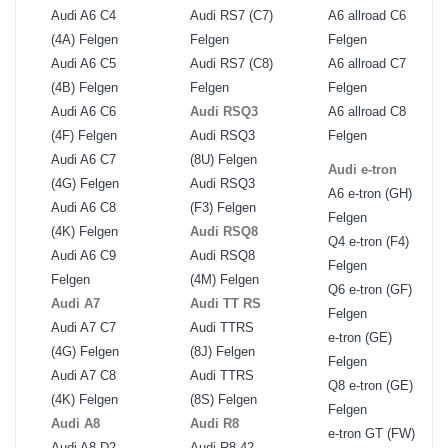
Audi A6 C4
Audi RS7 (C7)
A6 allroad C6
(4A) Felgen
Felgen
Felgen
Audi A6 C5
Audi RS7 (C8)
A6 allroad C7
(4B) Felgen
Felgen
Felgen
Audi A6 C6
Audi RSQ3
A6 allroad C8
(4F) Felgen
Audi RSQ3
Felgen
Audi A6 C7
(8U) Felgen
Audi e-tron
(4G) Felgen
Audi RSQ3
A6 e-tron (GH)
Audi A6 C8
(F3) Felgen
Felgen
(4K) Felgen
Audi RSQ8
Q4 e-tron (F4)
Audi A6 C9
Audi RSQ8
Felgen
Felgen
(4M) Felgen
Q6 e-tron (GF)
Audi A7
Audi TT RS
Felgen
Audi A7 C7
Audi TTRS
e-tron (GE)
(4G) Felgen
(8J) Felgen
Felgen
Audi A7 C8
Audi TTRS
Q8 e-tron (GE)
(4K) Felgen
(8S) Felgen
Felgen
Audi A8
Audi R8
e-tron GT (FW)
Audi A8 D2
Audi R8 42