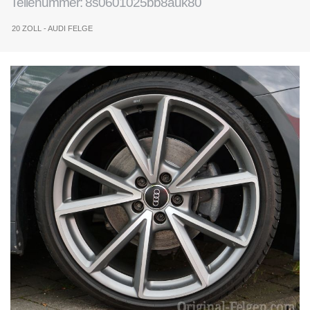
Teilenummer: 8s0601025bb8auk80
20 ZOLL - AUDI FELGE