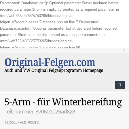
Deprecated: Database::get(): Optional parameter $what declared before
required parameter $from is implicitly treated as a required parameter in
/mnt/web722/e0/65/5753265/htdocs/original-
felgen_v7/core/classes/Database.php on line 7 Deprecated:
Database::exists(): Optional parameter $what declared before required
parameter $from is implicitly treated as a required parameter in
/mnt/web722/e0/65/5753265/htdocs/original-
felgen_v7/core/classes/Database.php on line 58
5-Arm - für Winterbereifung
Teilenummer: 8v0601025ad8z8
17 ZOLL - AUDI FELGE