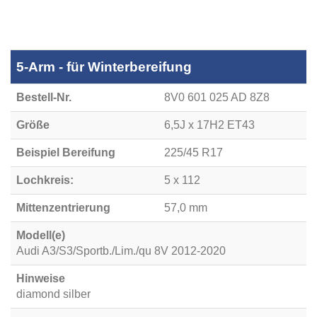
5-Arm - für Winterbereifung
Bestell-Nr.
8V0 601 025 AD 8Z8
Größe
6,5J x 17H2 ET43
Beispiel Bereifung
225/45 R17
Lochkreis:
5 x 112
Mittenzentrierung
57,0 mm
Modell(e)
Audi A3/S3/Sportb./Lim./qu 8V 2012-2020
Hinweise
diamond silber