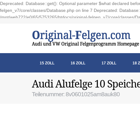
Deprecated: Database::get(): Optional parameter $what declared before
felgen_v7/core/classes/Database.php on line 7 Deprecated: Database::e
/mnt/web722/e0/65/5753265/htdocs/original-felgen_v7/core/classes/Da
15 ZOLL
16 ZOLL
17 ZOLL
18 
Audi Alufelge 10 Speich
Teilenummer: 8v0601025am8auk80