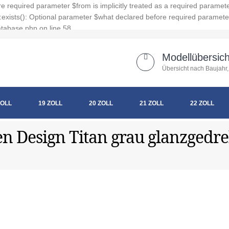
 required parameter $from is implicitly treated as a required paramet
xists(): Optional parameter $what declared before required parameter $
tabase.php on line 58
Modellübersich
Übersicht nach Baujahr,
ZOLL
19 ZOLL
20 ZOLL
21 ZOLL
22 ZOLL
en Design Titan grau glanzgedre