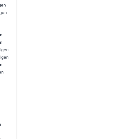
gen
lgen
en
en
elgen
elgen
en
en
n