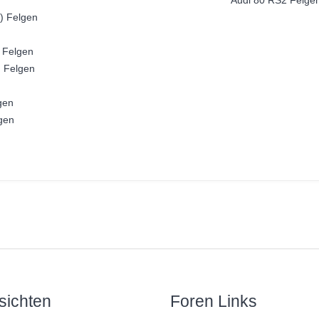
Audi 80 RS2 Felge
) Felgen
 Felgen
) Felgen
gen
gen
sichten
Foren Links