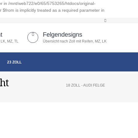
er in /mnt/web722/e0/65/5753265/htdocs/original-
from is implicitly treated as a required parameter in
t
Felgendesigns
 LK, MZ, TL
Übersicht nach Zoll mit Reifen, MZ, LK
23 ZOLL
ht
18 ZOLL - AUDI FELGE