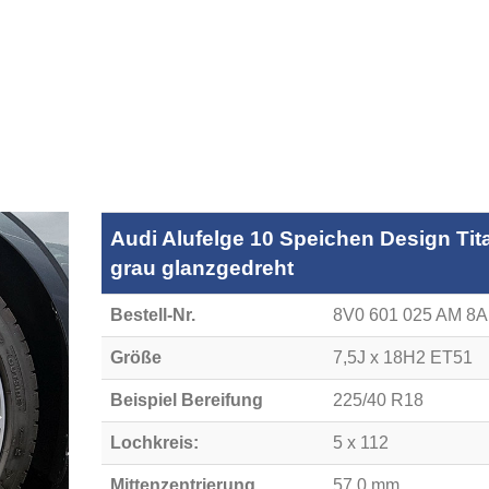
Audi Alufelge 10 Speichen Design Tit
grau glanzgedreht
Bestell-Nr.
8V0 601 025 AM 8
Größe
7,5J x 18H2 ET51
Beispiel Bereifung
225/40 R18
Lochkreis:
5 x 112
Mittenzentrierung
57,0 mm