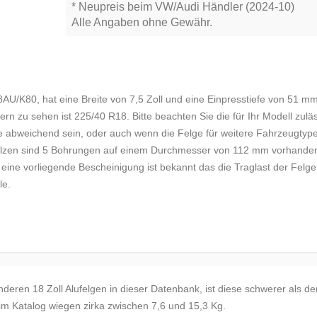
* Neupreis beim VW/Audi Händler (2024-10)
Alle Angaben ohne Gewähr.
AU/K80, hat eine Breite von 7,5 Zoll und eine Einpresstiefe von 51 mm
rn zu sehen ist 225/40 R18. Bitte beachten Sie die für Ihr Modell zulä
e abweichend sein, oder auch wenn die Felge für weitere Fahrzeugtyp
bolzen sind 5 Bohrungen auf einem Durchmesser von 112 mm vorhanden
 eine vorliegende Bescheinigung ist bekannt das die Traglast der Felg
le.
nderen 18 Zoll Alufelgen in dieser Datenbank, ist diese schwerer als de
 im Katalog wiegen zirka zwischen 7,6 und 15,3 Kg.