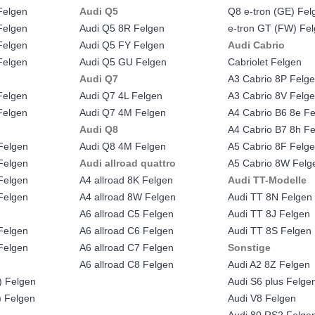
Felgen
Audi Q5
Q8 e-tron (GE) Fel
Felgen
Audi Q5 8R Felgen
e-tron GT (FW) Fe
Felgen
Audi Q5 FY Felgen
Audi Cabrio
Felgen
Audi Q5 GU Felgen
Cabriolet Felgen
Audi Q7
A3 Cabrio 8P Felg
Felgen
Audi Q7 4L Felgen
A3 Cabrio 8V Felg
Felgen
Audi Q7 4M Felgen
A4 Cabrio B6 8e F
Audi Q8
A4 Cabrio B7 8h F
Felgen
Audi Q8 4M Felgen
A5 Cabrio 8F Felg
Felgen
Audi allroad quattro
A5 Cabrio 8W Felg
Felgen
A4 allroad 8K Felgen
Audi TT-Modelle
Felgen
A4 allroad 8W Felgen
Audi TT 8N Felgen
A6 allroad C5 Felgen
Audi TT 8J Felgen
Felgen
A6 allroad C6 Felgen
Audi TT 8S Felgen
Felgen
A6 allroad C7 Felgen
Sonstige
A6 allroad C8 Felgen
Audi A2 8Z Felgen
) Felgen
Audi S6 plus Felge
) Felgen
Audi V8 Felgen