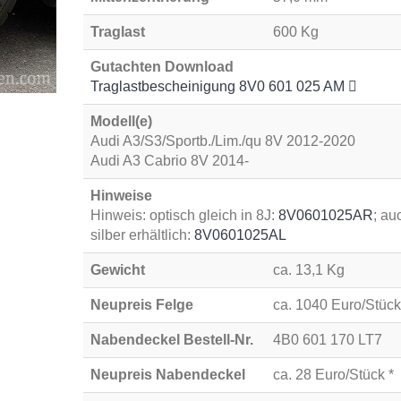
Traglast
600 Kg
Gutachten Download
Traglastbescheinigung 8V0 601 025 AM
Modell(e)
Audi A3/S3/Sportb./Lim./qu 8V 2012-2020
Audi A3 Cabrio 8V 2014-
Hinweise
Hinweis: optisch gleich in 8J:
8V0601025AR
; au
silber erhältlich:
8V0601025AL
Gewicht
ca. 13,1 Kg
Neupreis Felge
ca. 1040 Euro/Stück
Nabendeckel Bestell-Nr.
4B0 601 170 LT7
Neupreis Nabendeckel
ca. 28 Euro/Stück *