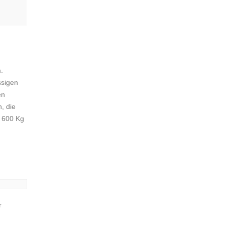
.
ssigen
en
, die
e 600 Kg
r