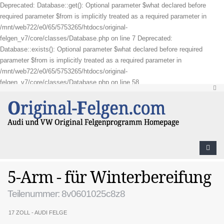
Deprecated: Database::get(): Optional parameter $what declared before
required parameter $from is implicitly treated as a required parameter in
/mnt/web722/e0/65/5753265/htdocs/original-
felgen_v7/core/classes/Database.php on line 7 Deprecated:
Database::exists(): Optional parameter $what declared before required
parameter $from is implicitly treated as a required parameter in
/mnt/web722/e0/65/5753265/htdocs/original-
felgen_v7/core/classes/Database.php on line 58
5-Arm - für Winterbereifung
Teilenummer: 8v0601025c8z8
17 ZOLL - AUDI FELGE