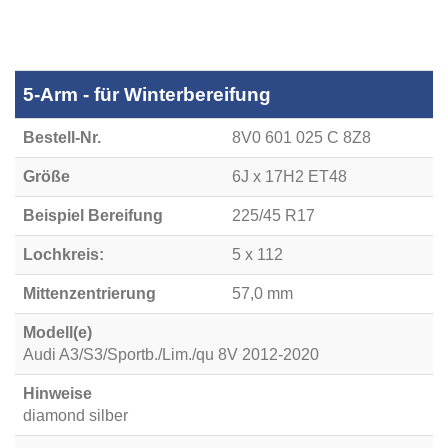
5-Arm - für Winterbereifung
Bestell-Nr.
8V0 601 025 C 8Z8
Größe
6J x 17H2 ET48
Beispiel Bereifung
225/45 R17
Lochkreis:
5 x 112
Mittenzentrierung
57,0 mm
Modell(e)
Audi A3/S3/Sportb./Lim./qu 8V 2012-2020
Hinweise
diamond silber