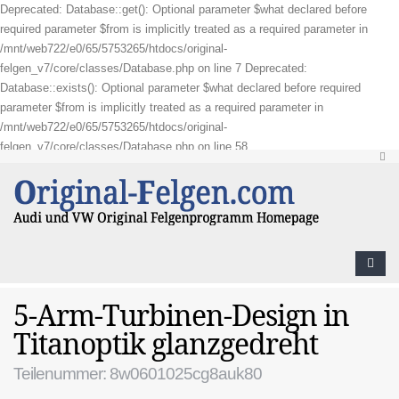
Deprecated: Database::get(): Optional parameter $what declared before
required parameter $from is implicitly treated as a required parameter in
/mnt/web722/e0/65/5753265/htdocs/original-
felgen_v7/core/classes/Database.php on line 7 Deprecated:
Database::exists(): Optional parameter $what declared before required
parameter $from is implicitly treated as a required parameter in
/mnt/web722/e0/65/5753265/htdocs/original-
felgen_v7/core/classes/Database.php on line 58
5-Arm-Turbinen-Design in
Titanoptik glanzgedreht
Teilenummer: 8w0601025cg8auk80