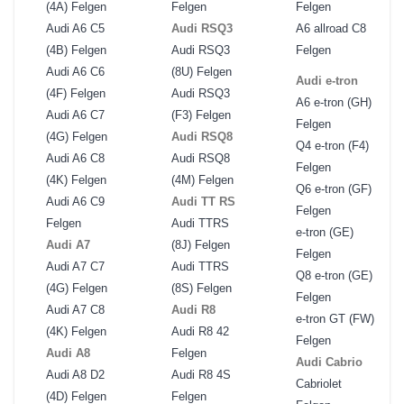
(4A) Felgen
Felgen
Felgen
Audi A6 C5
Audi RSQ3
A6 allroad C8
(4B) Felgen
Audi RSQ3
Felgen
Audi A6 C6
(8U) Felgen
Audi e-tron
(4F) Felgen
Audi RSQ3
A6 e-tron (GH)
Audi A6 C7
(F3) Felgen
Felgen
(4G) Felgen
Audi RSQ8
Q4 e-tron (F4)
Audi A6 C8
Audi RSQ8
Felgen
(4K) Felgen
(4M) Felgen
Q6 e-tron (GF)
Audi A6 C9
Audi TT RS
Felgen
Felgen
Audi TTRS
e-tron (GE)
Audi A7
(8J) Felgen
Felgen
Audi A7 C7
Audi TTRS
Q8 e-tron (GE)
(4G) Felgen
(8S) Felgen
Felgen
Audi A7 C8
Audi R8
e-tron GT (FW)
(4K) Felgen
Audi R8 42
Felgen
Audi A8
Felgen
Audi Cabrio
Audi A8 D2
Audi R8 4S
Cabriolet
(4D) Felgen
Felgen