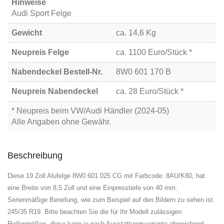
Hinweise
Audi Sport Felge
Gewicht
ca. 14,6 Kg
Neupreis Felge
ca. 1100 Euro/Stück *
Nabendeckel Bestell-Nr.
8W0 601 170 B
Neupreis Nabendeckel
ca. 28 Euro/Stück *
* Neupreis beim VW/Audi Händler (2024-05)
Alle Angaben ohne Gewähr.
Beschreibung
Diese 19 Zoll Alufelge 8W0 601 025 CG mit Farbcode: 8AU/K80, hat
eine Breite von 8,5 Zoll und eine Einpresstiefe von 40 mm.
Serienmäßige Bereifung, wie zum Beispiel auf den Bildern zu sehen ist
245/35 R19. Bitte beachten Sie die für Ihr Modell zulässigen
Reifengrößen, diese kann je nach Ausstattungsvariante abweichend