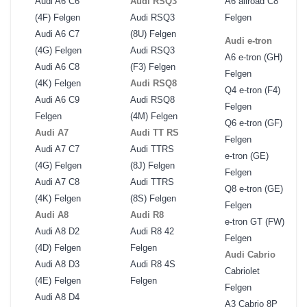
Audi A6 C6
Audi RSQ3
A6 allroad C8
(4F) Felgen
Audi RSQ3
Felgen
Audi A6 C7
(8U) Felgen
Audi e-tron
(4G) Felgen
Audi RSQ3
A6 e-tron (GH)
Audi A6 C8
(F3) Felgen
Felgen
(4K) Felgen
Audi RSQ8
Q4 e-tron (F4)
Audi A6 C9
Audi RSQ8
Felgen
Felgen
(4M) Felgen
Q6 e-tron (GF)
Audi A7
Audi TT RS
Felgen
Audi A7 C7
Audi TTRS
e-tron (GE)
(4G) Felgen
(8J) Felgen
Felgen
Audi A7 C8
Audi TTRS
Q8 e-tron (GE)
(4K) Felgen
(8S) Felgen
Felgen
Audi A8
Audi R8
e-tron GT (FW)
Audi A8 D2
Audi R8 42
Felgen
(4D) Felgen
Felgen
Audi Cabrio
Audi A8 D3
Audi R8 4S
Cabriolet
(4E) Felgen
Felgen
Felgen
Audi A8 D4
A3 Cabrio 8P