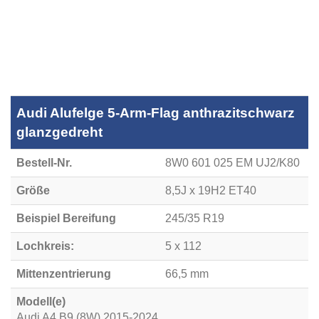
Audi Alufelge 5-Arm-Flag anthrazitschwarz
glanzgedreht
Bestell-Nr.
8W0 601 025 EM UJ2/K80
Größe
8,5J x 19H2 ET40
Beispiel Bereifung
245/35 R19
Lochkreis:
5 x 112
Mittenzentrierung
66,5 mm
Modell(e)
Audi A4 B9 (8W) 2015-2024