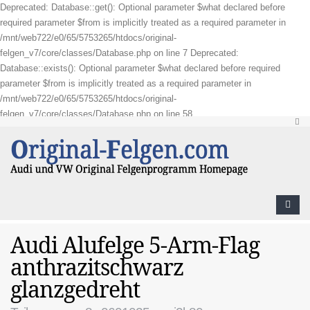
Deprecated: Database::get(): Optional parameter $what declared before
required parameter $from is implicitly treated as a required parameter in
/mnt/web722/e0/65/5753265/htdocs/original-
felgen_v7/core/classes/Database.php on line 7 Deprecated:
Database::exists(): Optional parameter $what declared before required
parameter $from is implicitly treated as a required parameter in
/mnt/web722/e0/65/5753265/htdocs/original-
felgen_v7/core/classes/Database.php on line 58
Audi Alufelge 5-Arm-Flag
anthrazitschwarz
glanzgedreht