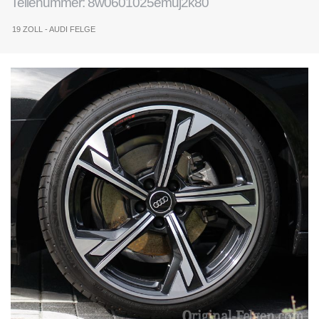
Teilenummer: 8w0601025emuj2k80
19 ZOLL - AUDI FELGE