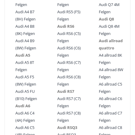
Felgen
Felgen
Audi Q7 4M
Audi A4 B7
Audi RS5 (F5)
Felgen
(8H) Felgen
Felgen
Audi Q8
Audi A4 B8
Audi RS6
Audi Q8 4M
(8K) Felgen
Audi RS6 (C5)
Felgen
Audi A4 B9
Felgen
Audi allroad
(8W) Felgen
Audi RS6 (C6)
quattro
Audi A5
Felgen
A4 allroad 8K
Audi A5 8T
Audi RS6 (C7)
Felgen
Felgen
Felgen
A4 allroad 8W
Audi A5 F5
Audi RS6 (C8)
Felgen
(8W) Felgen
Felgen
A6 allroad C5
Audi A5 FU
Audi RS7
Felgen
(B10) Felgen
Audi RS7 (C7)
A6 allroad C6
Audi A6
Felgen
Felgen
Audi A6 C4
Audi RS7 (C8)
A6 allroad C7
(4A) Felgen
Felgen
Felgen
Audi A6 C5
Audi RSQ3
A6 allroad C8
(4B) Felgen
Audi RSQ3
Felgen