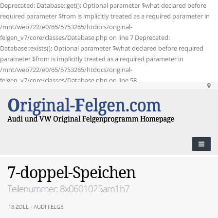
Deprecated: Database::get(): Optional parameter $what declared before
required parameter $from is implicitly treated as a required parameter in
/mnt/web722/e0/65/5753265/htdocs/original-
felgen_v7/core/classes/Database.php on line 7 Deprecated:
Database::exists(): Optional parameter $what declared before required
parameter $from is implicitly treated as a required parameter in
/mnt/web722/e0/65/5753265/htdocs/original-
felgen_v7/core/classes/Database.php on line 58
7-doppel-Speichen
Teilenummer: 8x0601025am1h7
18 ZOLL - AUDI FELGE