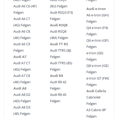
Audi A6 C6 (4F)
(8U) Felgen
Audi e-tron
Felgen
Audi RSQ3 (F3)
A6 e-tron (GH)
Audi A6 C7
Felgen
Felgen
(4G) Felgen
Audi RSQ8
Q4 e-tron (F4)
Audi A6 C8
Audi RSQ8
Felgen
(4K) Felgen
(4M) Felgen
Q6 e-tron (GF)
Audi A6 C9
Audi TT RS
Felgen
Felgen
Audi TTRS (8J)
e-tron (GE)
Audi A7
Felgen
Felgen
Audi A7 C7
Audi TTRS (8S)
Q8 e-tron (GE)
(4G) Felgen
Felgen
Felgen
Audi A7 C8
Audi R8
e-tron GT (FW)
(4K) Felgen
Audi R8 42
Felgen
Audi A8
Felgen
Audi Cabrio
Audi A8 D2
Audi R8 4S
Cabriolet
(4D) Felgen
Felgen
Felgen
Audi A8 D3
A3 Cabrio 8P
(4E) Felgen
Felgen