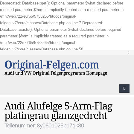
Deprecated: Database::get(): Optional parameter $what declared before
required parameter $from is implicitly treated as a required parameter in
/mnt/web722/e0/65/5753265/htdocs/original-
felgen_v7/core/classes/Database.php on line 7 Deprecated:
Database::exists(): Optional parameter $what declared before required
parameter $from is implicitly treated as a required parameter in
/mnt/web722/e0/65/5753265/htdocs/original-
felgen_v7/core/classes/Database.php on line 58
Audi Alufelge 5-Arm-Flag
platingrau glanzgedreht
Teilenummer: 8y0601025p17qk80