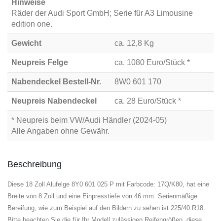
Hinweise
Räder der Audi Sport GmbH; Serie für A3 Limousine
edition one.
Gewicht
ca. 12,8 Kg
Neupreis Felge
ca. 1080 Euro/Stück *
Nabendeckel Bestell-Nr.
8W0 601 170
Neupreis Nabendeckel
ca. 28 Euro/Stück *
* Neupreis beim VW/Audi Händler (2024-05)
Alle Angaben ohne Gewähr.
Beschreibung
Diese 18 Zoll Alufelge 8Y0 601 025 P mit Farbcode: 17Q/K80, hat eine
Breite von 8 Zoll und eine Einpresstiefe von 46 mm. Serienmäßige
Bereifung, wie zum Beispiel auf den Bildern zu sehen ist 225/40 R18.
Bitte beachten Sie die für Ihr Modell zulässigen Reifengrößen, diese