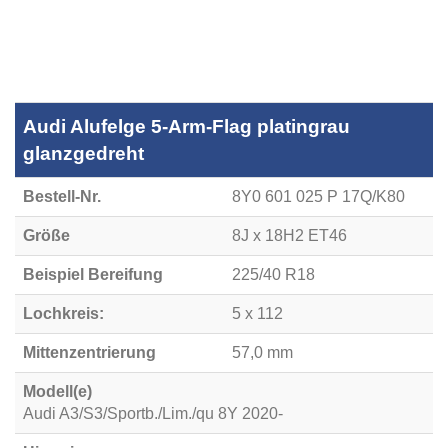
Audi Alufelge 5-Arm-Flag platingrau
glanzgedreht
Bestell-Nr.
8Y0 601 025 P 17Q/K80
Größe
8J x 18H2 ET46
Beispiel Bereifung
225/40 R18
Lochkreis:
5 x 112
Mittenzentrierung
57,0 mm
Modell(e)
Audi A3/S3/Sportb./Lim./qu 8Y 2020-